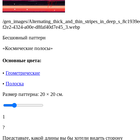
/gen_images/Alternating_thick_and_thin_stripes_in_deep_s_8c1939e
f2e2-4324-a00e-d8faf40d7e45_3.webp
Бесшовный паттерн
«Космические полосы»
Основные цвета:
•
Геометрические
•
Полоска
Размер паттерна:
20 × 20 см.
1
?
Представьте, какой длины вы бы хотели видеть сторону