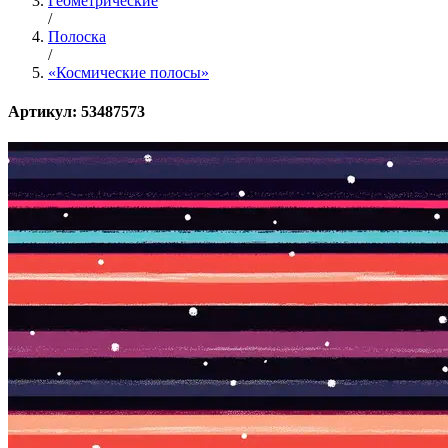
Геометрические
/
Полоска
/
«Космические полосы»
Артикул: 53487573