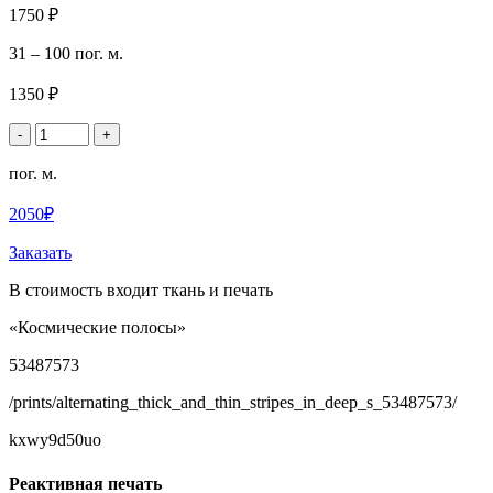
1750 ₽
31 – 100 пог. м.
1350 ₽
-
+
пог. м.
2050₽
Заказать
В стоимость входит ткань и печать
«Космические полосы»
53487573
/prints/alternating_thick_and_thin_stripes_in_deep_s_53487573/
kxwy9d50uo
Реактивная печать