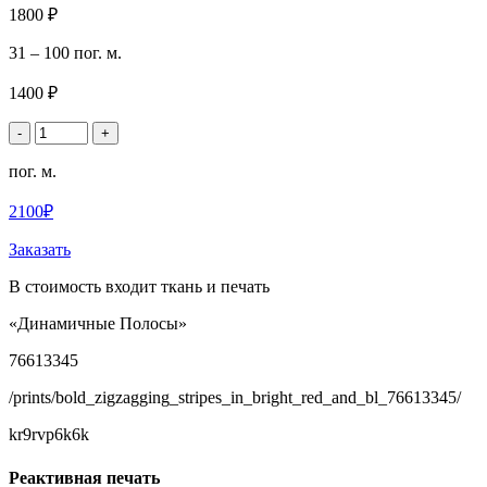
1800 ₽
31 – 100 пог. м.
1400 ₽
-
+
пог. м.
2100₽
Заказать
В стоимость входит ткань и печать
«Динамичные Полосы»
76613345
/prints/bold_zigzagging_stripes_in_bright_red_and_bl_76613345/
kr9rvp6k6k
Реактивная печать