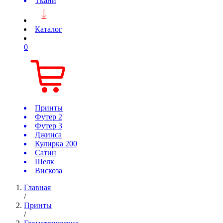
Ткани
Каталог
0
Принты
Футер 2
Футер 3
Джинса
Кулирка 200
Сатин
Шелк
Вискоза
Главная
/
Принты
/