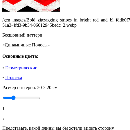
/gen_images/Bold_zigzagging_stripes_in_bright_red_and_bl_fddb0f7
51a3-4fd3-9b34-06612945bedc_2.webp
Бесшовный паттерн
«Динамичные Полосы»
Основные цвета:
•
Геометрические
•
Полоска
Размер паттерна:
20 × 20 см.
1
?
Представьте, какой длины вы бы хотели видеть сторону