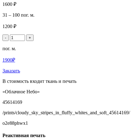
1600 ₽
31 – 100 пог. м.
1200 ₽
-
+
пог. м.
1900₽
Заказать
В стоимость входит ткань и печать
«Облачное Небо»
45614169
/prints/cloudy_sky_stripes_in_fluffy_whites_and_soft_45614169/
o2e88phwx1
Реактивная печать