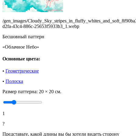
/gen_images/Cloudy_Sky_stripes_in_fluffy_whites_and_soft_8f90ba
d2fa-43c4-886c-25653f5933b3_1.webp
Бесшовный паттерн
«Облачное Небо»
Основные цвета:
•
Геометрические
•
Полоска
Размер паттерна:
20 × 20 см.
1
?
Представьте, какой длины вы бы хотели видеть сторону