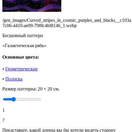
/gen_images/Curved_stripes_in_cosmic_purples_and_blacks__c103a
7c06-4410-ae09-79f8c4bf8146_1.webp
Бесшовный паттерн
«Галактическая рябь»
Основные цвета:
•
Геометрические
•
Полоска
Размер паттерна:
20 × 20 см.
1
?
Представьте, какой длины вы бы хотели видеть сторону