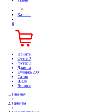
Ткани
Каталог
0
Принты
Футер 2
Футер 3
Джинса
Кулирка 200
Сатин
Шелк
Вискоза
Главная
/
Принты
/