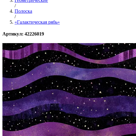
Геометрические
/
Полоска
/
«Галактическая рябь»
Артикул: 42226019