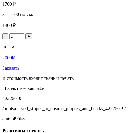
1700 ₽
31 – 100 пог. м.
1300 ₽
-
+
пог. м.
2000₽
Заказать
В стоимость входит ткань и печать
«Галактическая рябь»
42226019
/prints/curved_stripes_in_cosmic_purples_and_blacks_42226019/
aju6h495b8
Реактивная печать