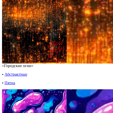
«Городские огни»
•
Абстрактные
•
Пятна