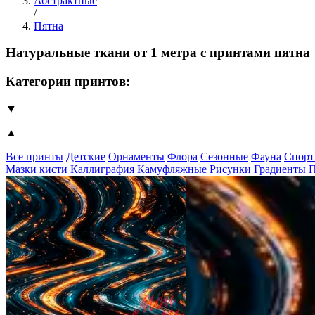
Абстрактные
/
Пятна
Натуральные ткани от 1 метра с принтами пятна
Категории принтов:
▼
▲
Все принты
Детские
Орнаменты
Флора
Сезонные
Фауна
Спорт
Мазки кисти
Каллиграфия
Камуфляжные
Рисунки
Градиенты
П