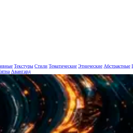
ивные
Текстуры
Стили
Тематические
Этнические
Абстрактные
ятна
Авангард