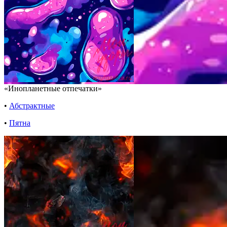
«Инопланетные отпечатки»
•
Абстрактные
•
Пятна