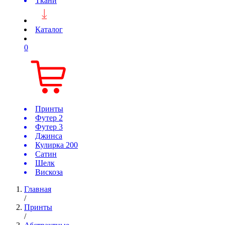
Ткани
Каталог
0
Принты
Футер 2
Футер 3
Джинса
Кулирка 200
Сатин
Шелк
Вискоза
Главная
/
Принты
/