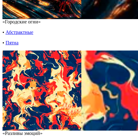
«Городские огни»
•
Абстрактные
•
Пятна
«Разливы эмоций»