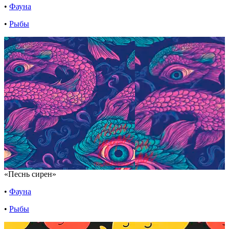
•
Фауна
•
Рыбы
«Песнь сирен»
•
Фауна
•
Рыбы