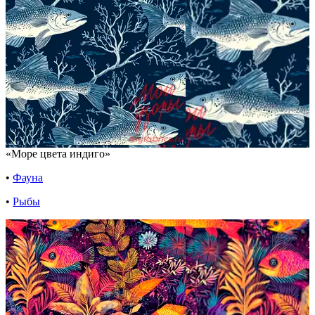
«Море цвета индиго»
•
Фауна
•
Рыбы