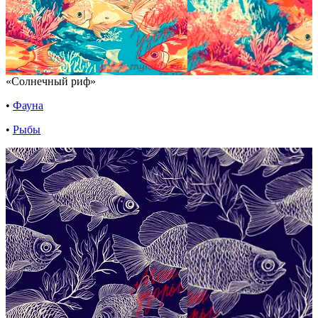
«Солнечный риф»
•
Фауна
•
Рыбы