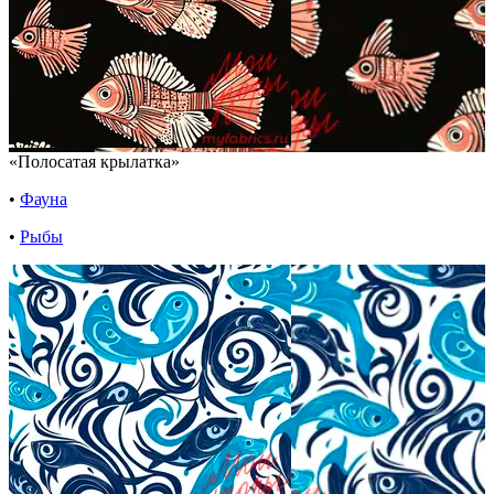
«Полосатая крылатка»
•
Фауна
•
Рыбы