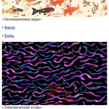
«Эволюционные ряды»
•
Фауна
•
Рыбы
«Электрический угорь»