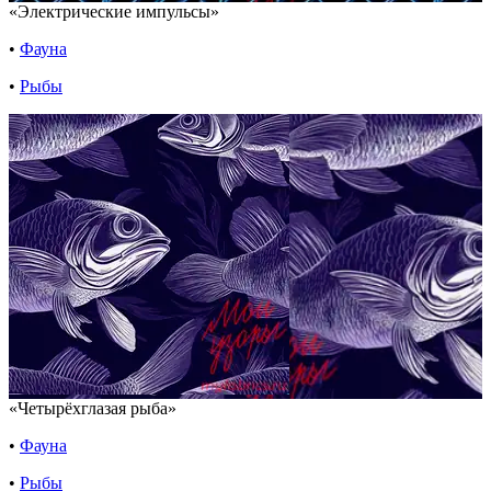
«Электрические импульсы»
•
Фауна
•
Рыбы
«Четырёхглазая рыба»
•
Фауна
•
Рыбы