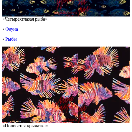
«Четырёхглазая рыба»
•
Фауна
•
Рыбы
«Полосатая крылатка»