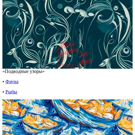
«Подводные узоры»
•
Фауна
•
Рыбы