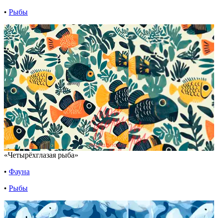
•
Рыбы
«Четырёхглазая рыба»
•
Фауна
•
Рыбы