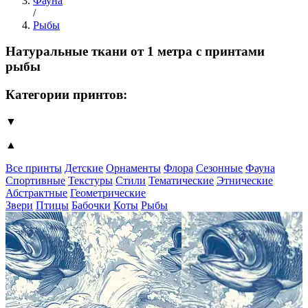
Фауна
/
Рыбы
Натуральные ткани от 1 метра с принтами
рыбы
Категории принтов:
▼
▲
Все принты
Детские
Орнаменты
Флора
Сезонные
Фауна
Спортивные
Текстуры
Стили
Тематические
Этнические
Абстрактные
Геометрические
Звери
Птицы
Бабочки
Коты
Рыбы