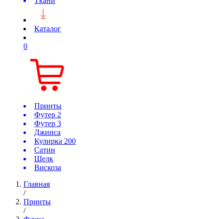
Ткани
Каталог
0
Принты
Футер 2
Футер 3
Джинса
Кулирка 200
Сатин
Шелк
Вискоза
Главная
/
Принты
/