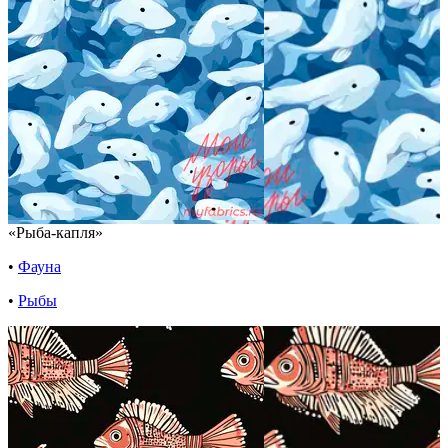
«Рыба-капля»
•
Фауна
•
Рыбы