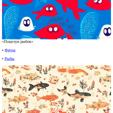
«Поцелуи рыбок»
•
Фауна
•
Рыбы