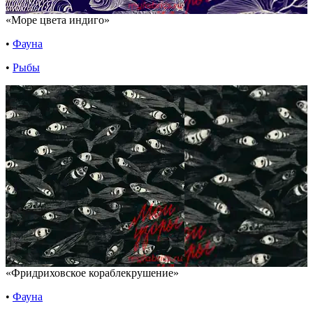
«Море цвета индиго»
•
Фауна
•
Рыбы
«Фридриховское кораблекрушение»
•
Фауна