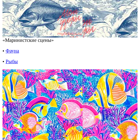
«Маринистские сцены»
•
Фауна
•
Рыбы