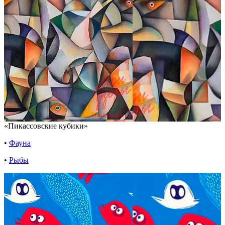
«Пикассовские кубики»
•
Фауна
•
Рыбы