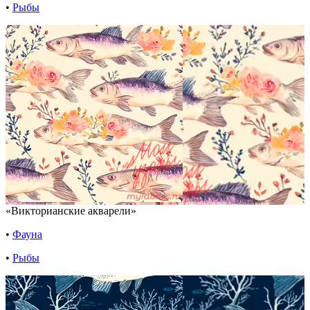
•
Рыбы
«Викторианские акварели»
•
Фауна
•
Рыбы