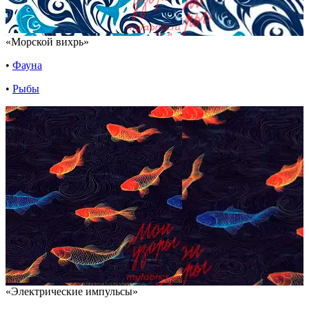
«Морской вихрь»
•
Фауна
•
Рыбы
«Электрические импульсы»