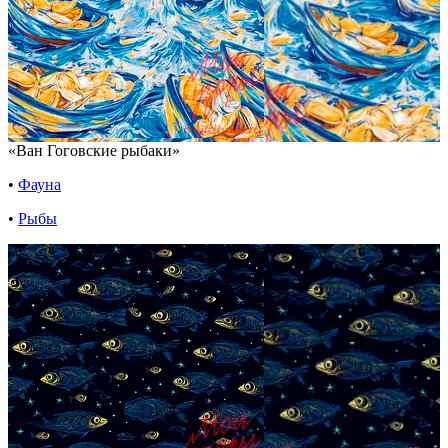
«Ван Гоговские рыбаки»
•
Фауна
•
Рыбы