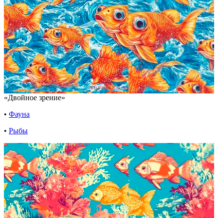
«Двойное зрение»
•
Фауна
•
Рыбы