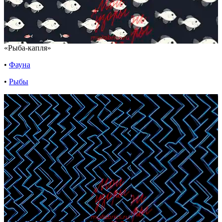
«Рыба-капля»
•
Фауна
•
Рыбы