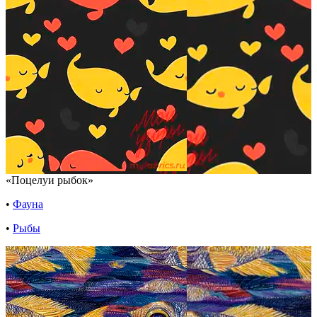
«Поцелуи рыбок»
•
Фауна
•
Рыбы