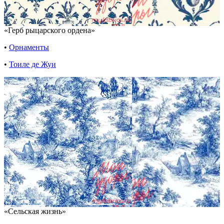
«Герб рыцарского ордена»
•
Орнаменты
•
Тоиле де Жуи
«Сельская жизнь»