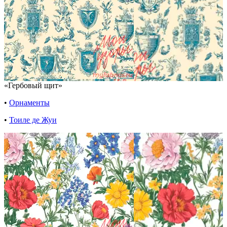
«Гербовый щит»
•
Орнаменты
•
Тоиле де Жуи