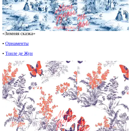
«Зимняя сказка»
•
Орнаменты
•
Тоиле де Жуи