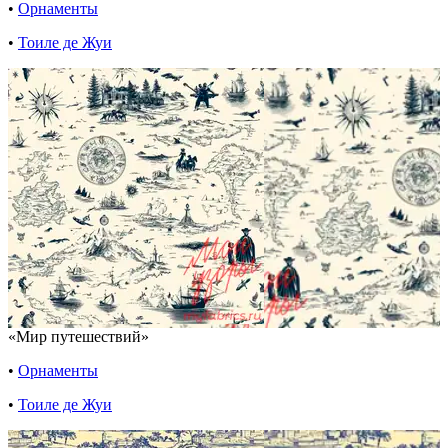
•
Орнаменты
•
Тоиле де Жуи
«Мир путешествий»
•
Орнаменты
•
Тоиле де Жуи