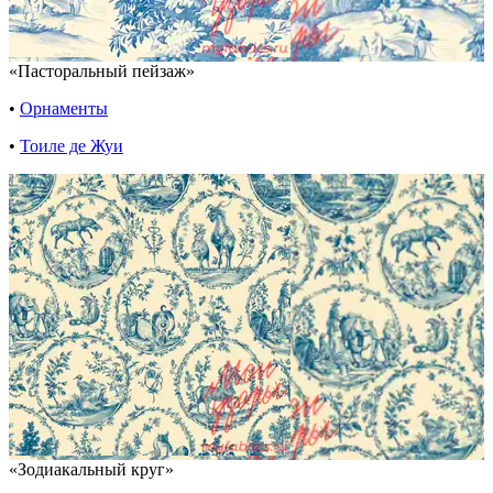
«Пасторальный пейзаж»
•
Орнаменты
•
Тоиле де Жуи
«Зодиакальный круг»