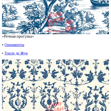
«Речная прогулка»
•
Орнаменты
•
Тоиле де Жуи