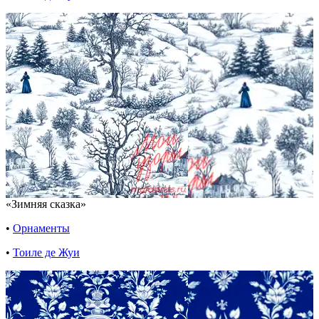
«Зимняя сказка»
•
Орнаменты
•
Тоиле де Жуи