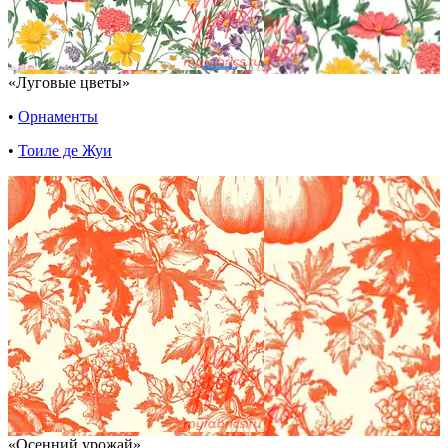
«Луговые цветы»
•
Орнаменты
•
Тоиле де Жуи
«Осенний урожай»