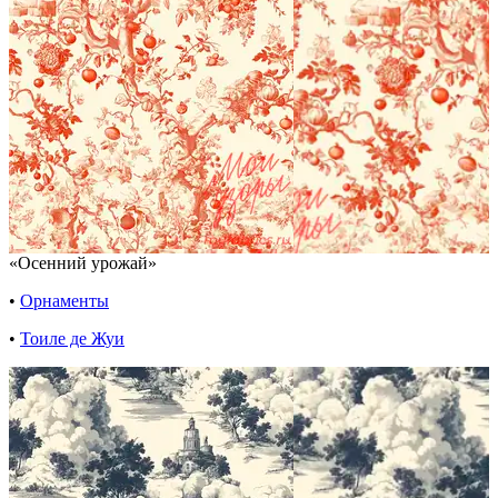
«Осенний урожай»
•
Орнаменты
•
Тоиле де Жуи