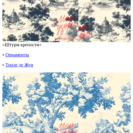
«Штурм крепости»
•
Орнаменты
•
Тоиле де Жуи