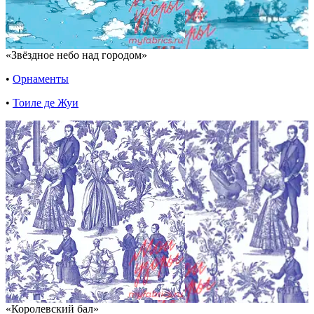
«Звёздное небо над городом»
•
Орнаменты
•
Тоиле де Жуи
«Королевский бал»