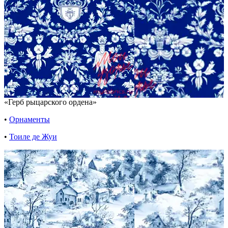
«Герб рыцарского ордена»
•
Орнаменты
•
Тоиле де Жуи