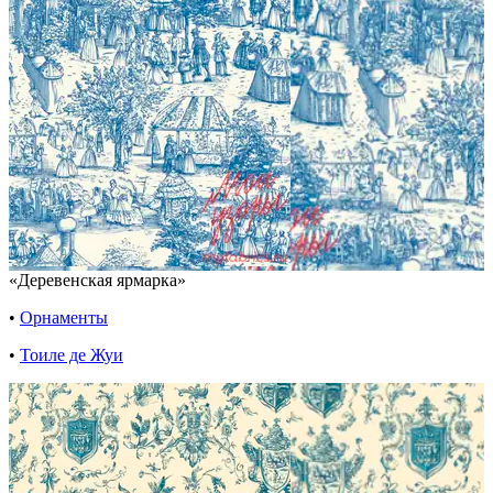
«Деревенская ярмарка»
•
Орнаменты
•
Тоиле де Жуи