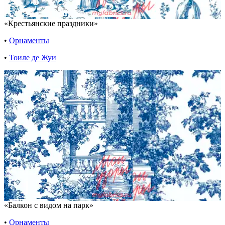
«Крестьянские праздники»
•
Орнаменты
•
Тоиле де Жуи
«Балкон с видом на парк»
•
Орнаменты