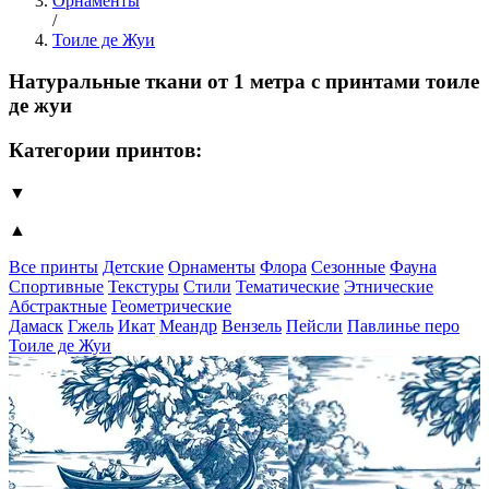
Орнаменты
/
Тоиле де Жуи
Натуральные ткани от 1 метра с принтами тоиле
де жуи
Категории принтов:
▼
▲
Все принты
Детские
Орнаменты
Флора
Сезонные
Фауна
Спортивные
Текстуры
Стили
Тематические
Этнические
Абстрактные
Геометрические
Дамаск
Гжель
Икат
Меандр
Вензель
Пейсли
Павлинье перо
Тоиле де Жуи