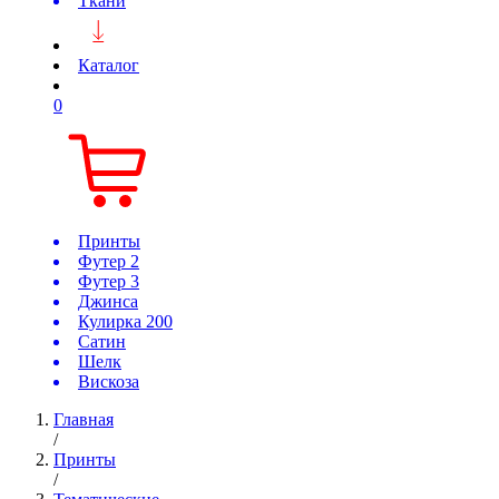
Ткани
Каталог
0
Принты
Футер 2
Футер 3
Джинса
Кулирка 200
Сатин
Шелк
Вискоза
Главная
/
Принты
/