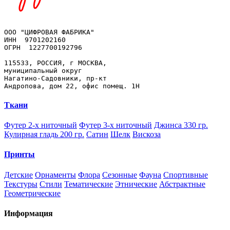
OOO "ЦИФРОВАЯ ФАБРИКА"

ИНН  9701202160

ОГРН  1227700192796

115533, РОССИЯ, г МОСКВА, 

муниципальный округ 

Нагатино-Садовники, пр-кт 

Ткани
Футер 2-х ниточный
Футер 3-х ниточный
Джинса 330 гр.
Кулирная гладь 200 гр.
Сатин
Шелк
Вискоза
Принты
Детские
Орнаменты
Флора
Сезонные
Фауна
Спортивные
Текстуры
Стили
Тематические
Этнические
Абстрактные
Геометрические
Информация