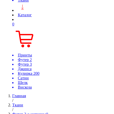
Ткани
Каталог
0
Принты
Футер 2
Футер 3
Джинса
Кулирка 200
Сатин
Шелк
Вискоза
Главная
/
Ткани
/