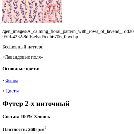
/gen_images/A_calming_floral_pattern_with_rows_of_lavend_1dd20
95fd-4232-8df6-ebad5edb6706_0.webp
Бесшовный паттерн
«Лавандовые поля»
Основные цвета:
•
Флора
•
Цветы
Футер 2-х ниточный
Состав:
100% Хлопок
2
Плотность:
260гр/м