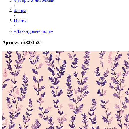
Футер 2-х ниточный
/
Флора
/
Цветы
/
«Лавандовые поля»
Артикул: 28281535