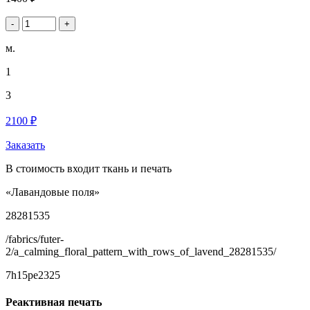
-
+
м.
1
3
2100 ₽
Заказать
В стоимость входит ткань и печать
«Лавандовые поля»
28281535
/fabrics/futer-
2/a_calming_floral_pattern_with_rows_of_lavend_28281535/
7h15pe2325
Реактивная печать