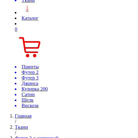
Ткани
Каталог
0
Принты
Футер 2
Футер 3
Джинса
Кулирка 200
Сатин
Шелк
Вискоза
Главная
/
Ткани
/