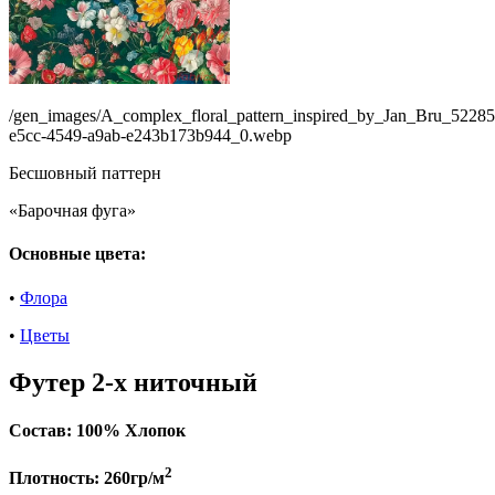
/gen_images/A_complex_floral_pattern_inspired_by_Jan_Bru_52285
e5cc-4549-a9ab-e243b173b944_0.webp
Бесшовный паттерн
«Барочная фуга»
Основные цвета:
•
Флора
•
Цветы
Футер 2-х ниточный
Состав:
100% Хлопок
2
Плотность:
260гр/м