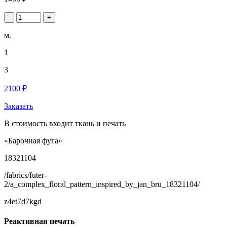
-
+
м.
1
3
2100 ₽
Заказать
В стоимость входит ткань и печать
«Барочная фуга»
18321104
/fabrics/futer-
2/a_complex_floral_pattern_inspired_by_jan_bru_18321104/
z4et7d7kgd
Реактивная печать