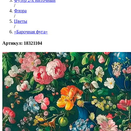
Футер 2-х ниточный
/
Флора
/
Цветы
/
«Барочная фуга»
Артикул: 18321104