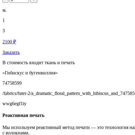
м.
1
3
2100 ₽
Заказать
В стоимость входит ткань и печать
«Гибискус и бугенвиллия»
74758599
/fabrics/futer-2/a_dramatic_floral_pattern_with_hibiscus_and_747585
wwg6egf1iy
Реактивная печать
Мы используем реактивный метод печати — это технология на
с волокнами.