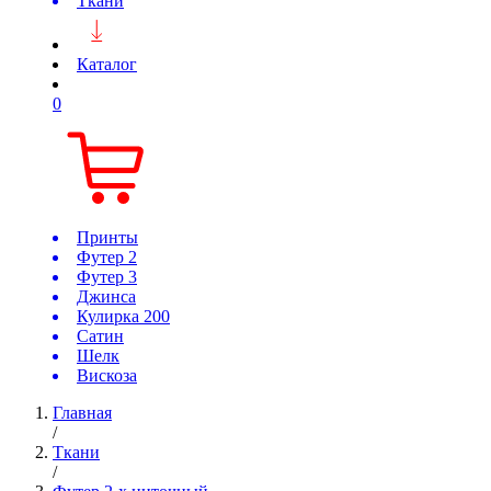
Ткани
Каталог
0
Принты
Футер 2
Футер 3
Джинса
Кулирка 200
Сатин
Шелк
Вискоза
Главная
/
Ткани
/