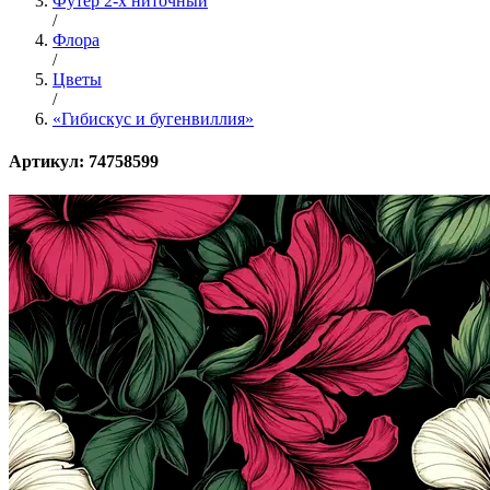
Футер 2-х ниточный
/
Флора
/
Цветы
/
«Гибискус и бугенвиллия»
Артикул: 74758599