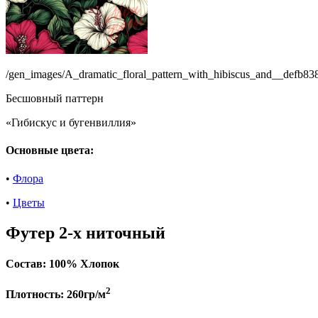
/gen_images/A_dramatic_floral_pattern_with_hibiscus_and__defb
Бесшовный паттерн
«Гибискус и бугенвиллия»
Основные цвета:
•
Флора
•
Цветы
Футер 2-х ниточный
Состав:
100% Хлопок
2
Плотность:
260гр/м