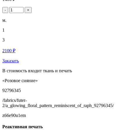
-
+
м.
1
3
2100 ₽
Заказать
В стоимость входит ткань и печать
«Розовое сияние»
92796345
/fabrics/futer-
2/a_glowing_floral_pattern_reminiscent_of_raph_92796345/
z66e90u1em
Реактивная печать