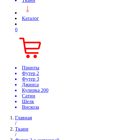
Ткани
Каталог
0
Принты
Футер 2
Футер 3
Джинса
Кулирка 200
Сатин
Шелк
Вискоза
Главная
/
Ткани
/