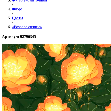
Футер 2-х ниточный
/
Флора
/
Цветы
/
«Розовое сияние»
Артикул: 92796345