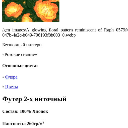
/gen_images/A_glowing_floral_pattern_reminiscent_of_Raph_0579f
047b-4a2c-b049-706193f8b003_0.webp
Бесшовный паттерн
«Розовое сияние»
Основные цвета:
•
Флора
•
Цветы
Футер 2-х ниточный
Состав:
100% Хлопок
2
Плотность:
260гр/м