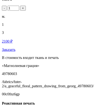
-
+
м.
1
3
2100 ₽
Заказать
В стоимость входит ткань и печать
«Магнолиевая грация»
49780603
/fabrics/futer-
2/a_graceful_floral_pattern_drawing_from_georg_49780603/
00c0fnz6gp
Реактивная печать