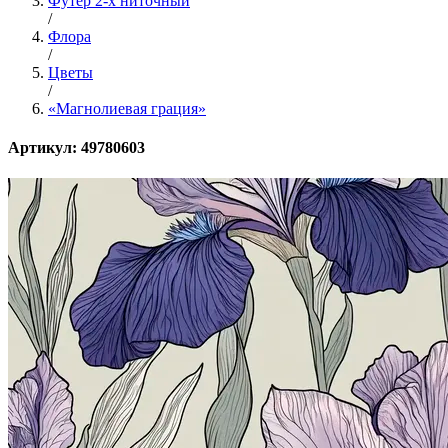
Футер 2-х ниточный
/
Флора
/
Цветы
/
«Магнолиевая грация»
Артикул: 49780603