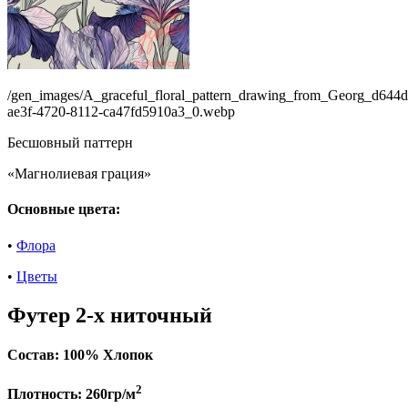
/gen_images/A_graceful_floral_pattern_drawing_from_Georg_d644d
ae3f-4720-8112-ca47fd5910a3_0.webp
Бесшовный паттерн
«Магнолиевая грация»
Основные цвета:
•
Флора
•
Цветы
Футер 2-х ниточный
Состав:
100% Хлопок
2
Плотность:
260гр/м