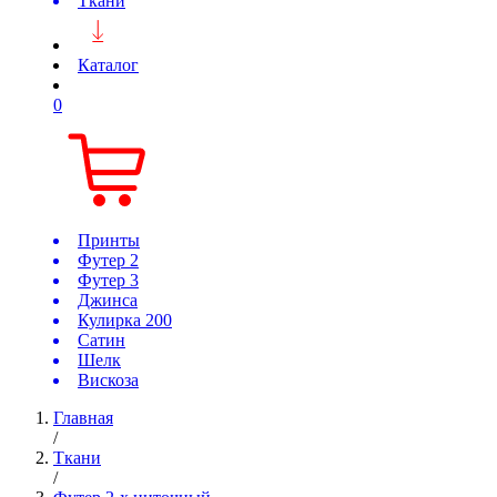
Ткани
Каталог
0
Принты
Футер 2
Футер 3
Джинса
Кулирка 200
Сатин
Шелк
Вискоза
Главная
/
Ткани
/