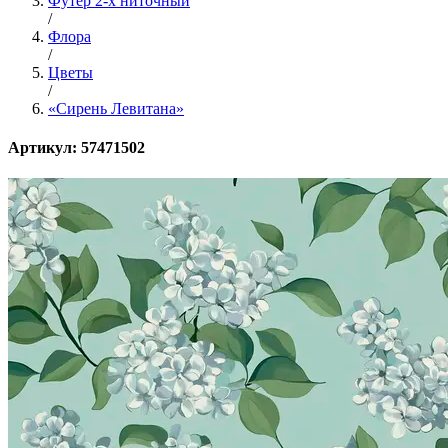
Футер 2-х ниточный
/
Флора
/
Цветы
/
«Сирень Левитана»
Артикул: 57471502