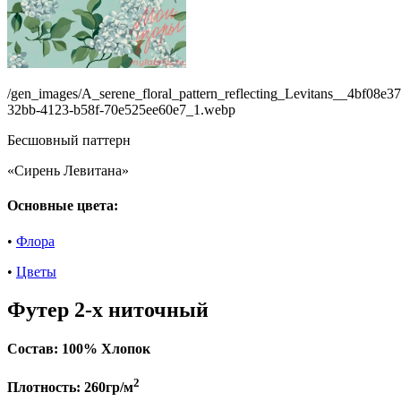
/gen_images/A_serene_floral_pattern_reflecting_Levitans__4bf08e37
32bb-4123-b58f-70e525ee60e7_1.webp
Бесшовный паттерн
«Сирень Левитана»
Основные цвета:
•
Флора
•
Цветы
Футер 2-х ниточный
Состав:
100% Хлопок
2
Плотность:
260гр/м