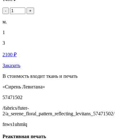
-
+
м.
1
3
2100 ₽
Заказать
В стоимость входит ткань и печать
«Сирень Левитана»
57471502
/fabrics/futer-
2/a_serene_floral_pattern_reflecting_levitans_57471502/
fnws1uhmlq
Реактивная печать