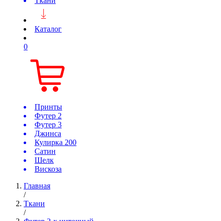
Ткани
Каталог
0
Принты
Футер 2
Футер 3
Джинса
Кулирка 200
Сатин
Шелк
Вискоза
Главная
/
Ткани
/