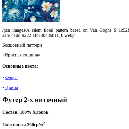
/gen_images/A_silent_floral_pattern_based_on_Van_Goghs_S_1c52f
aafe-41dd-9222-1fbc3b43bb11_0.webp
Бесшовный паттерн
«Ирисная тишина»
Основные цвета:
•
Флора
•
Цветы
Футер 2-х ниточный
Состав:
100% Хлопок
2
Плотность:
260гр/м