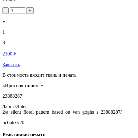
-
+
м.
1
3
2100 ₽
Заказать
В стоимость входит ткань и печать
«Ирисная тишина»
23888287
/fabrics/futer-
2/a_silent_floral_pattern_based_on_van_goghs_s_23888287/
nc6ukxy20j
Реактивная печать