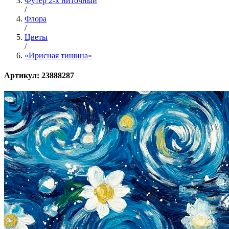
Футер 2-х ниточный
/
Флора
/
Цветы
/
«Ирисная тишина»
Артикул: 23888287