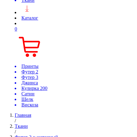
Ткани
Каталог
0
Принты
Футер 2
Футер 3
Джинса
Кулирка 200
Сатин
Шелк
Вискоза
Главная
/
Ткани
/