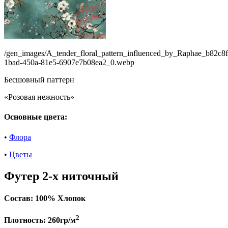
/gen_images/A_tender_floral_pattern_influenced_by_Raphae_b82c8
1bad-450a-81e5-6907e7b08ea2_0.webp
Бесшовный паттерн
«Розовая нежность»
Основные цвета:
•
Флора
•
Цветы
Футер 2-х ниточный
Состав:
100% Хлопок
2
Плотность:
260гр/м