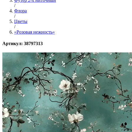
Футер 2-х ниточный
/
Флора
/
Цветы
/
«Розовая нежность»
Артикул: 38797313