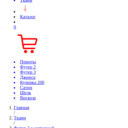
Ткани
Каталог
0
Принты
Футер 2
Футер 3
Джинса
Кулирка 200
Сатин
Шелк
Вискоза
Главная
/
Ткани
/