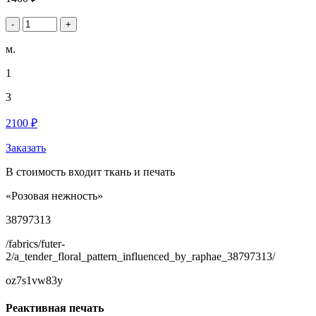
-
+
м.
1
3
2100 ₽
Заказать
В стоимость входит ткань и печать
«Розовая нежность»
38797313
/fabrics/futer-
2/a_tender_floral_pattern_influenced_by_raphae_38797313/
oz7s1vw83y
Реактивная печать