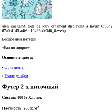
/gen_images/A_toile_de_jouy_ornament_displaying_a_lavish_0f564
67a0-4145-a4f6-d19466ade340_0.webp
Бесшовный паттерн
«Бал во дворце»
Основные цвета:
•
Орнаменты
•
Тоиле де Жуи
Футер 2-х ниточный
Состав:
100% Хлопок
2
Плотность:
260гр/м