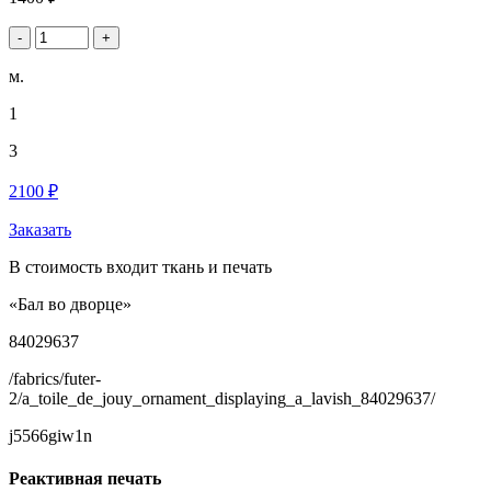
-
+
м.
1
3
2100 ₽
Заказать
В стоимость входит ткань и печать
«Бал во дворце»
84029637
/fabrics/futer-
2/a_toile_de_jouy_ornament_displaying_a_lavish_84029637/
j5566giw1n
Реактивная печать