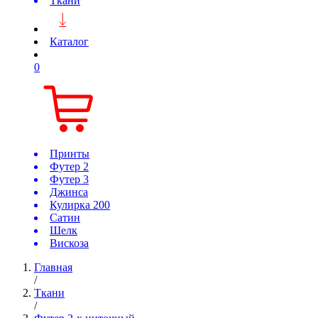
Ткани
Каталог
0
Принты
Футер 2
Футер 3
Джинса
Кулирка 200
Сатин
Шелк
Вискоза
Главная
/
Ткани
/