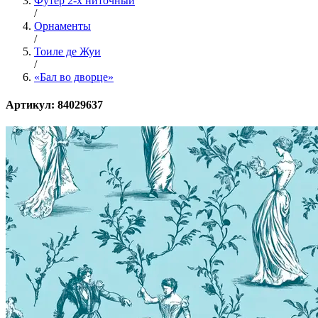
Футер 2-х ниточный
/
Орнаменты
/
Тоиле де Жуи
/
«Бал во дворце»
Артикул: 84029637