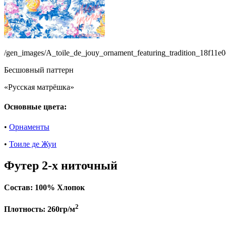
/gen_images/A_toile_de_jouy_ornament_featuring_tradition_18f11
Бесшовный паттерн
«Русская матрёшка»
Основные цвета:
•
Орнаменты
•
Тоиле де Жуи
Футер 2-х ниточный
Состав:
100% Хлопок
2
Плотность:
260гр/м