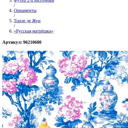
Футер 2-х ниточный
/
Орнаменты
/
Тоиле де Жуи
/
«Русская матрёшка»
Артикул: 96210680