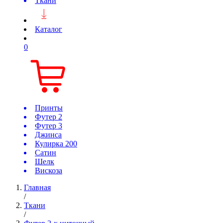
Ткани
Каталог
0
Принты
Футер 2
Футер 3
Джинса
Кулирка 200
Сатин
Шелк
Вискоза
Главная
/
Ткани
/