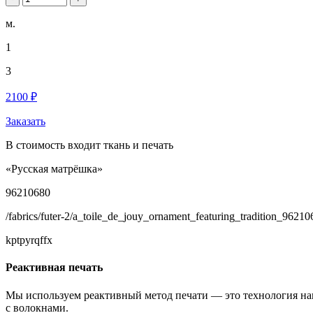
м.
1
3
2100 ₽
Заказать
В стоимость входит ткань и печать
«Русская матрёшка»
96210680
/fabrics/futer-2/a_toile_de_jouy_ornament_featuring_tradition_96210
kptpyrqffx
Реактивная печать
Мы используем реактивный метод печати — это технология на
с волокнами.