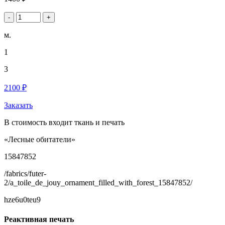
-
+
м.
1
3
2100 ₽
Заказать
В стоимость входит ткань и печать
«Лесные обитатели»
15847852
/fabrics/futer-
2/a_toile_de_jouy_ornament_filled_with_forest_15847852/
hze6u0teu9
Реактивная печать