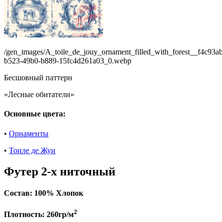
/gen_images/A_toile_de_jouy_ornament_filled_with_forest__f4c93a
b523-49b0-b889-15fc4d261a03_0.webp
Бесшовный паттерн
«Лесные обитатели»
Основные цвета:
•
Орнаменты
•
Тоиле де Жуи
Футер 2-х ниточный
Состав:
100% Хлопок
2
Плотность:
260гр/м