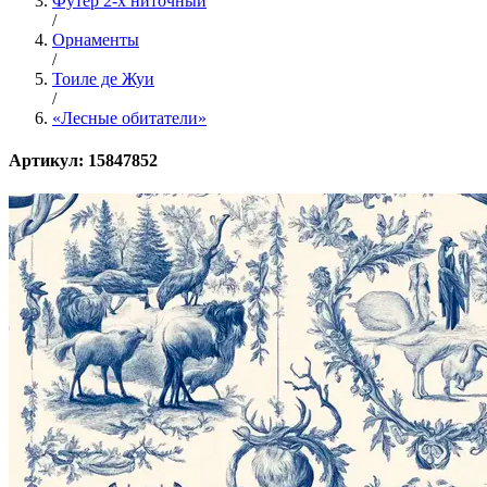
Футер 2-х ниточный
/
Орнаменты
/
Тоиле де Жуи
/
«Лесные обитатели»
Артикул: 15847852