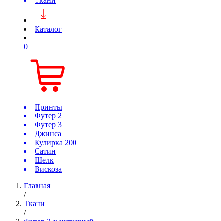
Ткани
Каталог
0
Принты
Футер 2
Футер 3
Джинса
Кулирка 200
Сатин
Шелк
Вискоза
Главная
/
Ткани
/