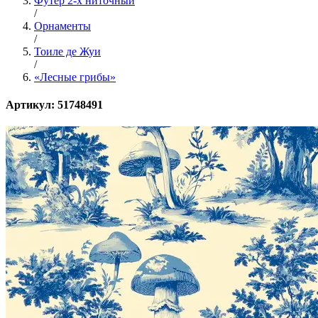
Футер 2-х ниточный
/
Орнаменты
/
Тоиле де Жуи
/
«Лесные грибы»
Артикул: 51748491