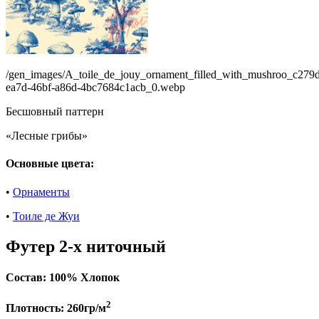
/gen_images/A_toile_de_jouy_ornament_filled_with_mushroo_c279
ea7d-46bf-a86d-4bc7684c1acb_0.webp
Бесшовный паттерн
«Лесные грибы»
Основные цвета:
•
Орнаменты
•
Тоиле де Жуи
Футер 2-х ниточный
Состав:
100% Хлопок
2
Плотность:
260гр/м