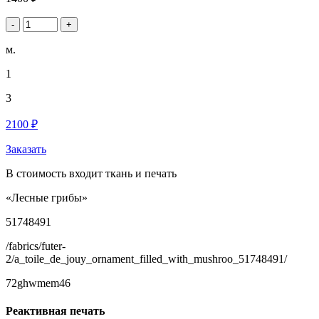
-
+
м.
1
3
2100 ₽
Заказать
В стоимость входит ткань и печать
«Лесные грибы»
51748491
/fabrics/futer-
2/a_toile_de_jouy_ornament_filled_with_mushroo_51748491/
72ghwmem46
Реактивная печать