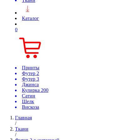
Ткани
Каталог
0
Принты
Футер 2
Футер 3
Джинса
Кулирка 200
Сатин
Шелк
Вискоза
Главная
/
Ткани
/