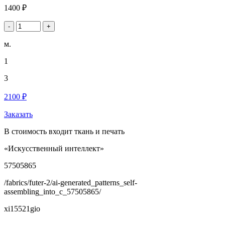
1400 ₽
-
+
м.
1
3
2100 ₽
Заказать
В стоимость входит ткань и печать
«Искусственный интеллект»
57505865
/fabrics/futer-2/ai-generated_patterns_self-
assembling_into_c_57505865/
xi15521gio