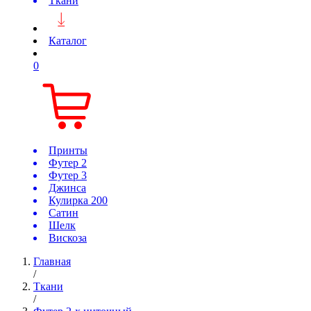
Ткани
Каталог
0
Принты
Футер 2
Футер 3
Джинса
Кулирка 200
Сатин
Шелк
Вискоза
Главная
/
Ткани
/