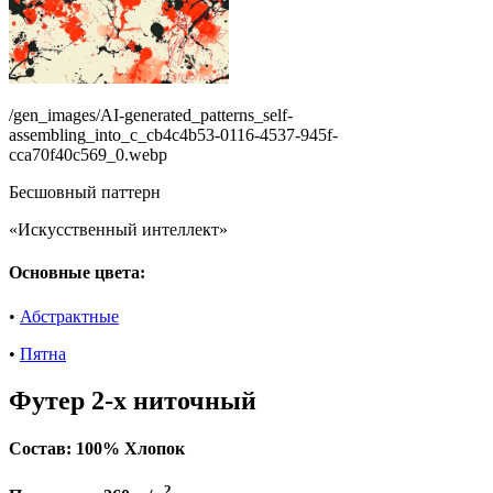
/gen_images/AI-generated_patterns_self-
assembling_into_c_cb4c4b53-0116-4537-945f-
cca70f40c569_0.webp
Бесшовный паттерн
«Искусственный интеллект»
Основные цвета:
•
Абстрактные
•
Пятна
Футер 2-х ниточный
Состав:
100% Хлопок
2