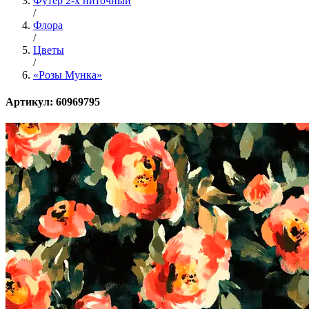
Футер 2-х ниточный
/
Флора
/
Цветы
/
«Розы Мунка»
Артикул: 60969795