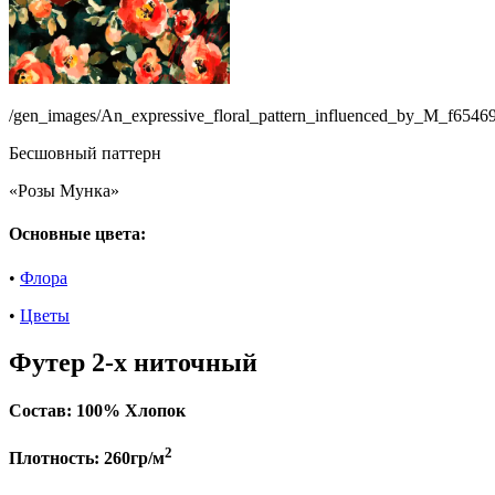
/gen_images/An_expressive_floral_pattern_influenced_by_M_f654
Бесшовный паттерн
«Розы Мунка»
Основные цвета:
•
Флора
•
Цветы
Футер 2-х ниточный
Состав:
100% Хлопок
2
Плотность:
260гр/м