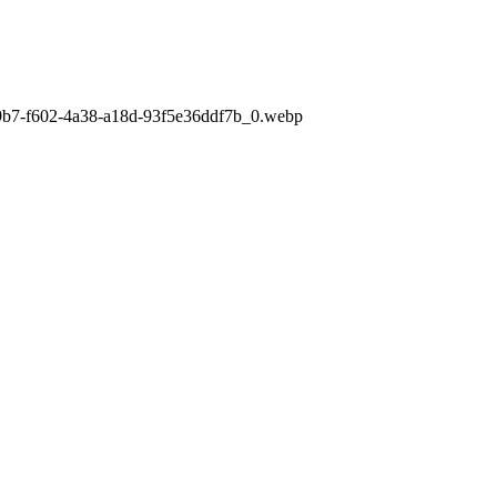
69b7-f602-4a38-a18d-93f5e36ddf7b_0.webp