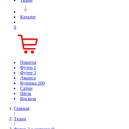
Ткани
Каталог
0
Принты
Футер 2
Футер 3
Джинса
Кулирка 200
Сатин
Шелк
Вискоза
Главная
/
Ткани
/