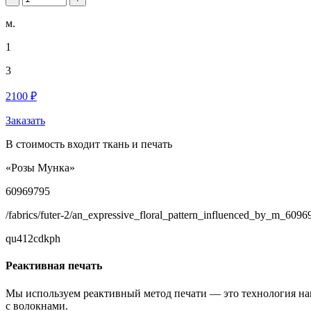
м.
1
3
2100 ₽
Заказать
В стоимость входит ткань и печать
«Розы Мунка»
60969795
/fabrics/futer-2/an_expressive_floral_pattern_influenced_by_m_6096
qu412cdkph
Реактивная печать
Мы используем реактивный метод печати — это технология на
с волокнами.