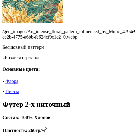
/gen_images/An_intense_floral_pattern_influenced_by_Munc_4794e
ee2b-4775-a6bb-fe624cf9c1c2_0.webp
Бесшовный паттерн
«Розовая страсть»
Основные цвета:
•
Флора
•
Цветы
Футер 2-х ниточный
Состав:
100% Хлопок
2
Плотность:
260гр/м