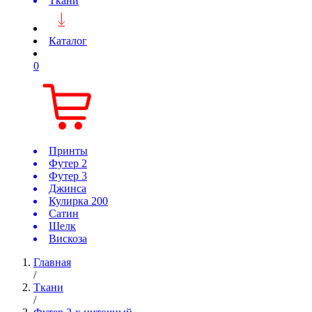
Ткани
Каталог
0
Принты
Футер 2
Футер 3
Джинса
Кулирка 200
Сатин
Шелк
Вискоза
Главная
/
Ткани
/