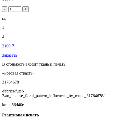
-
+
м.
1
3
2100 ₽
Заказать
В стоимость входит ткань и печать
«Розовая страсть»
31764678
/fabrics/futer-
2/an_intense_floral_pattern_influenced_by_munc_31764678/
kmud56d40e
Реактивная печать