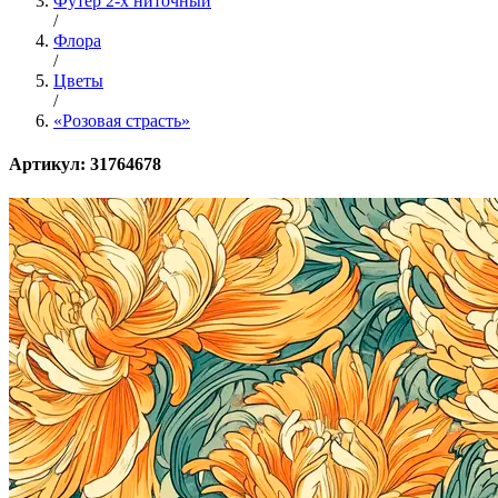
Футер 2-х ниточный
/
Флора
/
Цветы
/
«Розовая страсть»
Артикул: 31764678