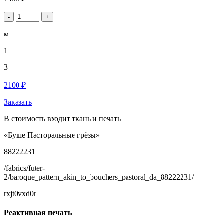
-
+
м.
1
3
2100 ₽
Заказать
В стоимость входит ткань и печать
«Буше Пасторальные грёзы»
88222231
/fabrics/futer-
2/baroque_pattern_akin_to_bouchers_pastoral_da_88222231/
rxjt0vxd0r
Реактивная печать