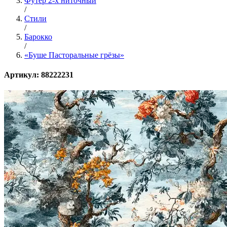
Футер 2-х ниточный
/
Стили
/
Барокко
/
«Буше Пасторальные грёзы»
Артикул: 88222231