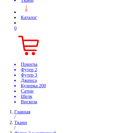
Ткани
Каталог
0
Принты
Футер 2
Футер 3
Джинса
Кулирка 200
Сатин
Шелк
Вискоза
Главная
/
Ткани
/