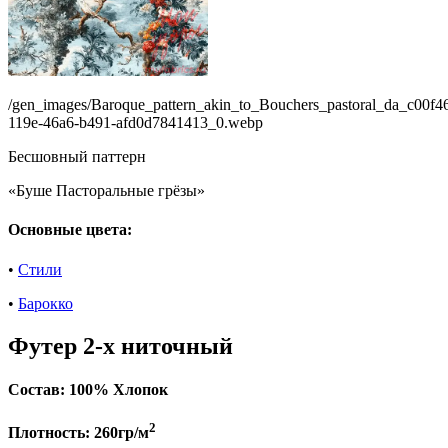
/gen_images/Baroque_pattern_akin_to_Bouchers_pastoral_da_c00f4
119e-46a6-b491-afd0d7841413_0.webp
Бесшовный паттерн
«Буше Пасторальные грёзы»
Основные цвета:
•
Стили
•
Барокко
Футер 2-х ниточный
Состав:
100% Хлопок
2
Плотность:
260гр/м