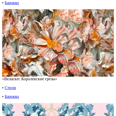
•
Барокко
«Веласкес Королевские грезы»
•
Стили
•
Барокко