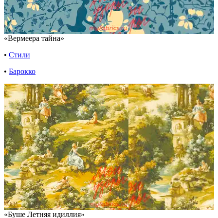
«Вермеера тайна»
•
Стили
•
Барокко
«Буше Летняя идиллия»