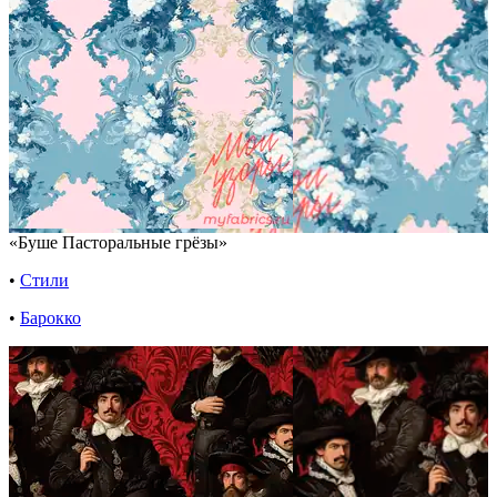
«Буше Пасторальные грёзы»
•
Стили
•
Барокко