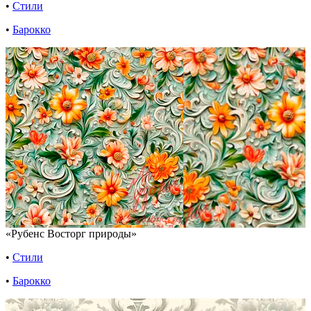
•
Стили
•
Барокко
«Рубенс Восторг природы»
•
Стили
•
Барокко