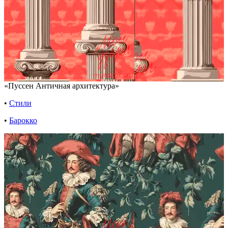
«Пуссен Античная архитектура»
•
Стили
•
Барокко