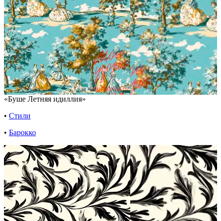
«Буше Летняя идиллия»
•
Стили
•
Барокко