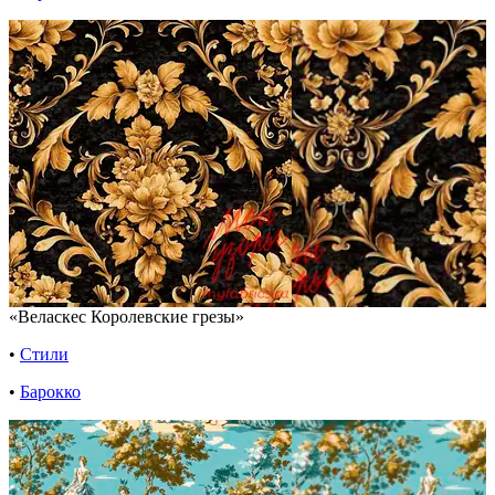
«Веласкес Королевские грезы»
•
Стили
•
Барокко