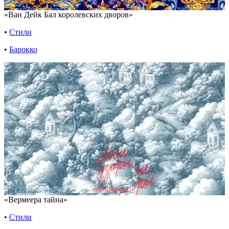
«Ван Дейк Бал королевских дворов»
•
Стили
•
Барокко
«Вермеера тайна»
•
Стили