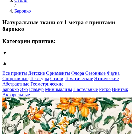
Стили
/
Барокко
Натуральные ткани от 1 метра с принтами
барокко
Категории принтов:
▼
▲
Все принты
Детские
Орнаменты
Флора
Сезонные
Фауна
Спортивные
Текстуры
Стили
Тематические
Этнические
Абстрактные
Геометрические
Барокко
Эко
Гламур
Минимализм
Пастельные
Ретро
Винтаж
Акварельные