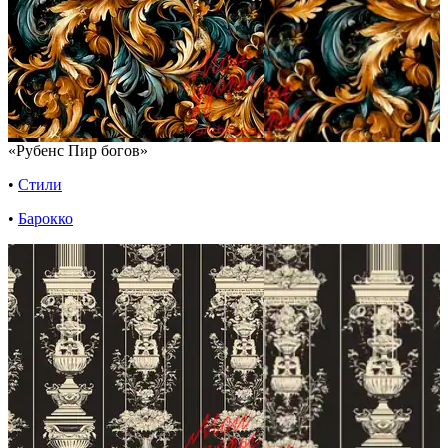
«Рубенс Пир богов»
•
Стили
•
Барокко