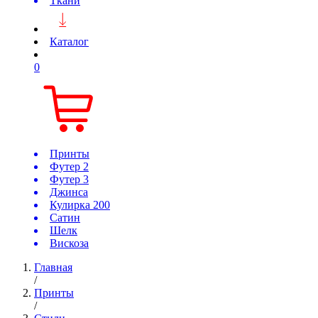
Ткани
Каталог
0
Принты
Футер 2
Футер 3
Джинса
Кулирка 200
Сатин
Шелк
Вискоза
Главная
/
Принты
/