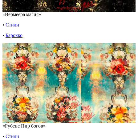
«Вермеера магия»
•
Стили
•
Барокко
«Рубенс Пир богов»
•
Стили