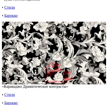
•
Стили
•
Барокко
«Караваджо Драматические контрасты»
•
Стили
•
Барокко