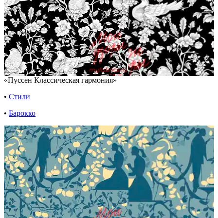
«Пуссен Классическая гармония»
•
Стили
•
Барокко