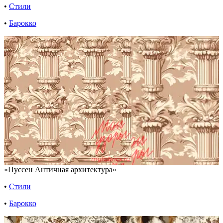
•
Стили
•
Барокко
«Пуссен Античная архитектура»
•
Стили
•
Барокко