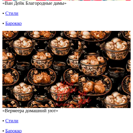
«Ван Дейк Благородные дамы»
•
Стили
•
Барокко
«Вермеера домашний уют»
•
Стили
•
Барокко