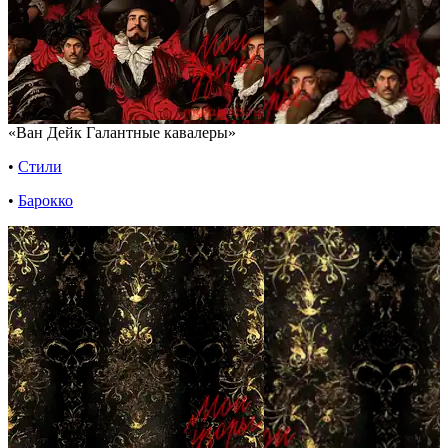
«Ван Дейк Галантные кавалеры»
•
Стили
•
Барокко