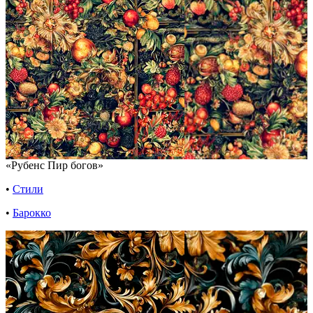
«Рубенс Пир богов»
•
Стили
•
Барокко