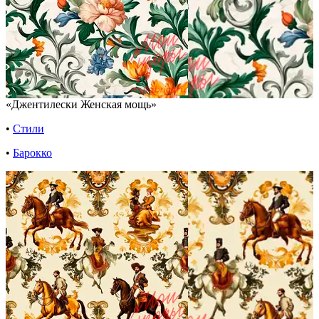
«Джентилески Женская мощь»
•
Стили
•
Барокко