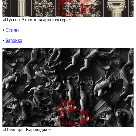
«Пуссен Античная архитектура»
•
Стили
•
Барокко
«Шедевры Караваджо»