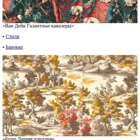
«Ван Дейк Галантные кавалеры»
•
Стили
•
Барокко
«Буше Летняя идиллия»