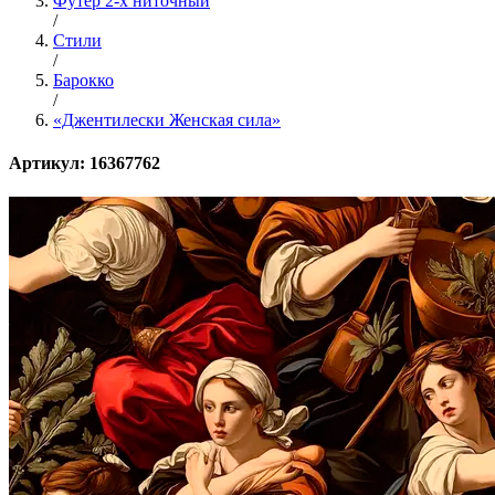
Футер 2-х ниточный
/
Стили
/
Барокко
/
«Джентилески Женская сила»
Артикул: 16367762