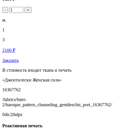
-
+
м.
1
3
2100 ₽
Заказать
В стоимость входит ткань и печать
«Джентилески Женская сила»
16367762
/fabrics/futer-
2/baroque_pattern_channeling_gentileschis_port_16367762/
04ic2ihdpz
Реактивная печать