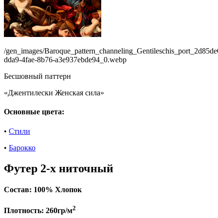
/gen_images/Baroque_pattern_channeling_Gentileschis_port_2d85de
dda9-4fae-8b76-a3e937ebde94_0.webp
Бесшовный паттерн
«Джентилески Женская сила»
Основные цвета:
•
Стили
•
Барокко
Футер 2-х ниточный
Состав:
100% Хлопок
2
Плотность:
260гр/м