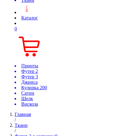
Ткани
Каталог
0
Принты
Футер 2
Футер 3
Джинса
Кулирка 200
Сатин
Шелк
Вискоза
Главная
/
Ткани
/