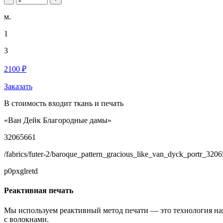
м.
1
3
2100 ₽
Заказать
В стоимость входит ткань и печать
«Ван Дейк Благородные дамы»
32065661
/fabrics/futer-2/baroque_pattern_gracious_like_van_dyck_portr_320
p0pxglretd
Реактивная печать
Мы используем реактивный метод печати — это технология на
с волокнами.