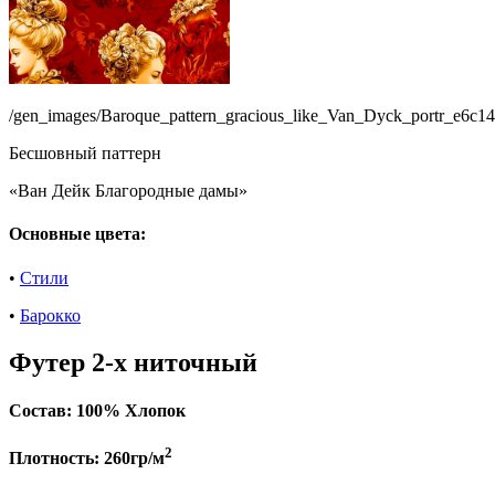
/gen_images/Baroque_pattern_gracious_like_Van_Dyck_portr_e6c1
Бесшовный паттерн
«Ван Дейк Благородные дамы»
Основные цвета:
•
Стили
•
Барокко
Футер 2-х ниточный
Состав:
100% Хлопок
2
Плотность:
260гр/м