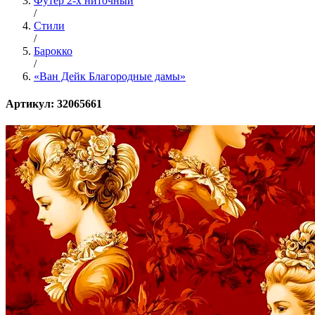
Футер 2-х ниточный
/
Стили
/
Барокко
/
«Ван Дейк Благородные дамы»
Артикул: 32065661