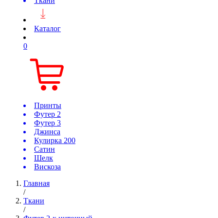
Ткани
Каталог
0
Принты
Футер 2
Футер 3
Джинса
Кулирка 200
Сатин
Шелк
Вискоза
Главная
/
Ткани
/