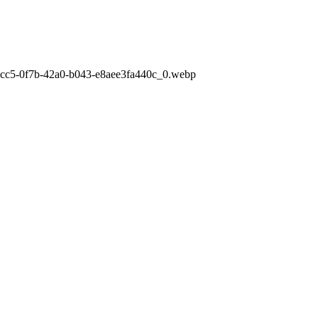
4cc5-0f7b-42a0-b043-e8aee3fa440c_0.webp