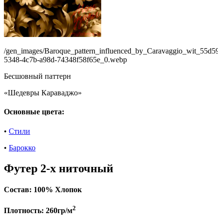
/gen_images/Baroque_pattern_influenced_by_Caravaggio_wit_55d5
5348-4c7b-a98d-74348f58f65e_0.webp
Бесшовный паттерн
«Шедевры Караваджо»
Основные цвета:
•
Стили
•
Барокко
Футер 2-х ниточный
Состав:
100% Хлопок
2
Плотность:
260гр/м