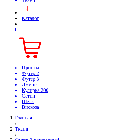
Ткани
Каталог
0
Принты
Футер 2
Футер 3
Джинса
Кулирка 200
Сатин
Шелк
Вискоза
Главная
/
Ткани
/