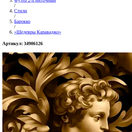
Футер 2-х ниточный
/
Стили
/
Барокко
/
«Шедевры Караваджо»
Артикул: 34906126