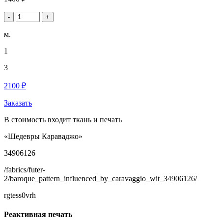
-
+
м.
1
3
2100 ₽
Заказать
В стоимость входит ткань и печать
«Шедевры Караваджо»
34906126
/fabrics/futer-
2/baroque_pattern_influenced_by_caravaggio_wit_34906126/
rgtess0vrh
Реактивная печать