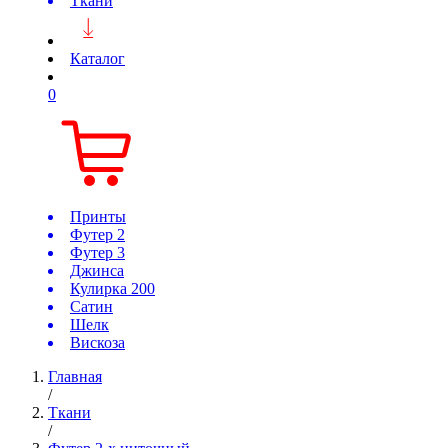
Ткани
Каталог
0
Принты
Футер 2
Футер 3
Джинса
Кулирка 200
Сатин
Шелк
Вискоза
Главная
/
Ткани
/