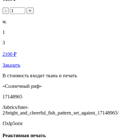
-
+
м.
1
3
2100 ₽
Заказать
В стоимость входит ткань и печать
«Солнечный риф»
17148965
/fabrics/futer-
2/bright_and_cheerful_fish_pattern_set_against_17148965/
f3xlp5orsr
Реактивная печать