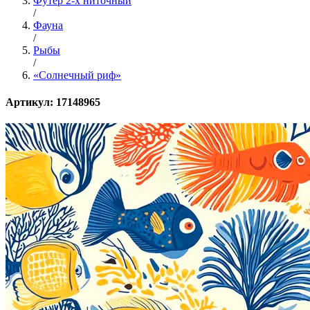
Футер 2-х ниточный
/
Фауна
/
Рыбы
/
«Солнечный риф»
Артикул: 17148965