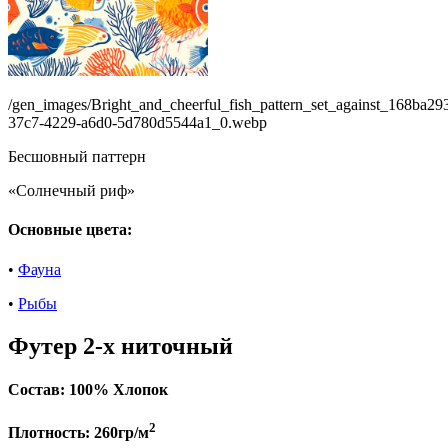
/gen_images/Bright_and_cheerful_fish_pattern_set_against_168ba29
37c7-4229-a6d0-5d780d5544a1_0.webp
Бесшовный паттерн
«Солнечный риф»
Основные цвета:
•
Фауна
•
Рыбы
Футер 2-х ниточный
Состав:
100% Хлопок
2
Плотность:
260гр/м