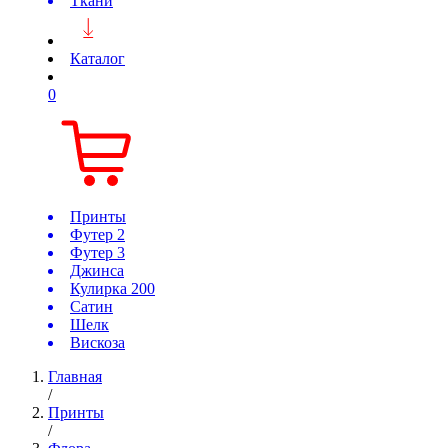
Ткани
Каталог
0
Принты
Футер 2
Футер 3
Джинса
Кулирка 200
Сатин
Шелк
Вискоза
Главная
/
Принты
/