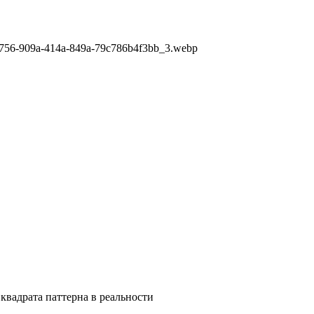
09756-909a-414a-849a-79c786b4f3bb_3.webp
квадрата паттерна в реальности