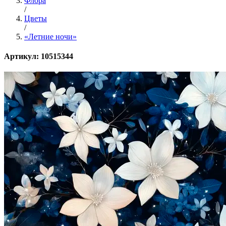
Флора
/
Цветы
/
«Летние ночи»
Артикул: 10515344