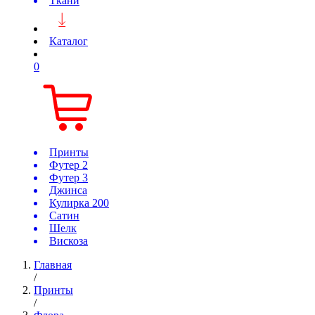
Ткани
Каталог
0
Принты
Футер 2
Футер 3
Джинса
Кулирка 200
Сатин
Шелк
Вискоза
Главная
/
Принты
/