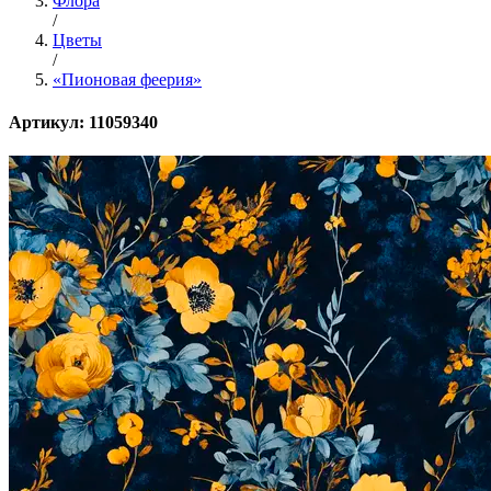
Флора
/
Цветы
/
«Пионовая феерия»
Артикул: 11059340