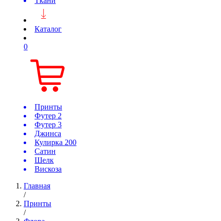
Ткани
Каталог
0
Принты
Футер 2
Футер 3
Джинса
Кулирка 200
Сатин
Шелк
Вискоза
Главная
/
Принты
/