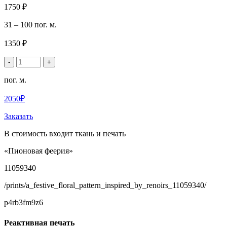
1750 ₽
31 – 100 пог. м.
1350 ₽
-
+
пог. м.
2050₽
Заказать
В стоимость входит ткань и печать
«Пионовая феерия»
11059340
/prints/a_festive_floral_pattern_inspired_by_renoirs_11059340/
p4rb3fm9z6
Реактивная печать