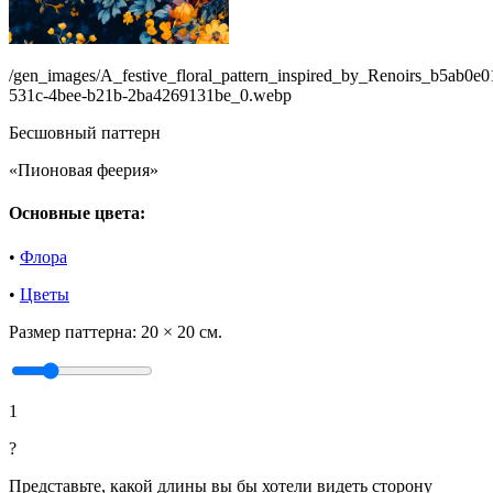
/gen_images/A_festive_floral_pattern_inspired_by_Renoirs_b5ab0e0
531c-4bee-b21b-2ba4269131be_0.webp
Бесшовный паттерн
«Пионовая феерия»
Основные цвета:
•
Флора
•
Цветы
Размер паттерна:
20 × 20 см.
1
?
Представьте, какой длины вы бы хотели видеть сторону