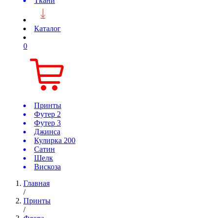
Ткани
Каталог
0
Принты
Футер 2
Футер 3
Джинса
Кулирка 200
Сатин
Шелк
Вискоза
Главная
/
Принты
/