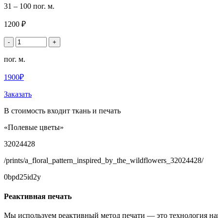
31 – 100 пог. м.
1200 ₽
-
+
пог. м.
1900₽
Заказать
В стоимость входит ткань и печать
«Полевые цветы»
32024428
/prints/a_floral_pattern_inspired_by_the_wildflowers_32024428/
0bpd25id2y
Реактивная печать
Мы используем реактивный метод печати — это технология на