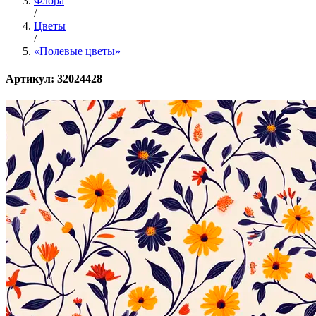
Флора
/
Цветы
/
«Полевые цветы»
Артикул: 32024428