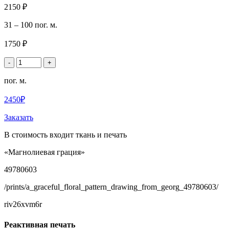
2150 ₽
31 – 100 пог. м.
1750 ₽
-
+
пог. м.
2450₽
Заказать
В стоимость входит ткань и печать
«Магнолиевая грация»
49780603
/prints/a_graceful_floral_pattern_drawing_from_georg_49780603/
riv26xvm6r
Реактивная печать