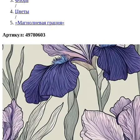
Флора
/
Цветы
/
«Магнолиевая грация»
Артикул: 49780603