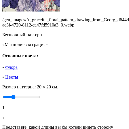
/gen_images/A_graceful_floral_pattern_drawing_from_Georg_d644d
ae3f-4720-8112-ca47fd5910a3_0.webp
Бесшовный паттерн
«Магнолиевая грация»
Основные цвета:
•
Флора
•
Цветы
Размер паттерна:
20 × 20 см.
1
?
Представьте, какой длины вы бы хотели видеть сторону