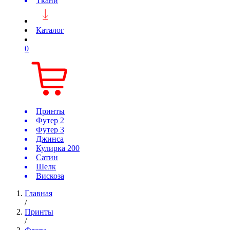
Ткани
Каталог
0
Принты
Футер 2
Футер 3
Джинса
Кулирка 200
Сатин
Шелк
Вискоза
Главная
/
Принты
/