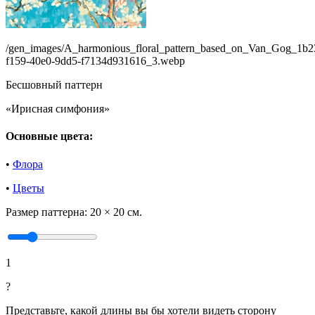
/gen_images/A_harmonious_floral_pattern_based_on_Van_Gog_1b2
f159-40e0-9dd5-f7134d931616_3.webp
Бесшовный паттерн
«Ирисная симфония»
Основные цвета:
•
Флора
•
Цветы
Размер паттерна:
20 × 20 см.
1
?
Представьте, какой длины вы бы хотели видеть сторону