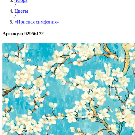
Флора
/
Цветы
/
«Ирисная симфония»
Артикул: 92956172