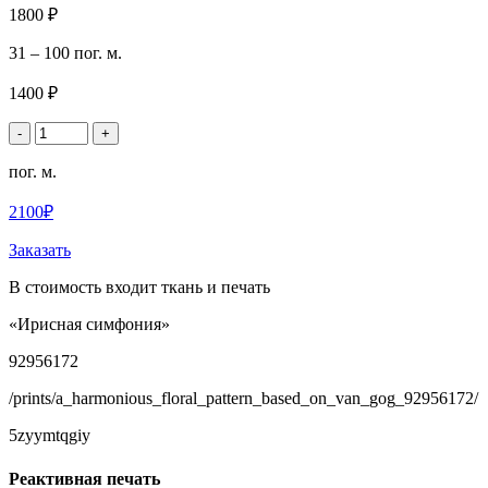
1800 ₽
31 – 100 пог. м.
1400 ₽
-
+
пог. м.
2100₽
Заказать
В стоимость входит ткань и печать
«Ирисная симфония»
92956172
/prints/a_harmonious_floral_pattern_based_on_van_gog_92956172/
5zyymtqgiy
Реактивная печать