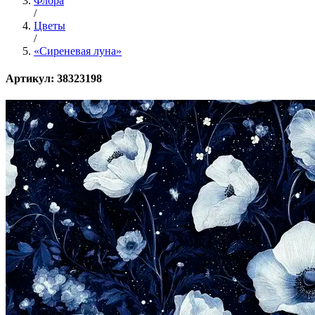
Флора
/
Цветы
/
«Сиреневая луна»
Артикул: 38323198