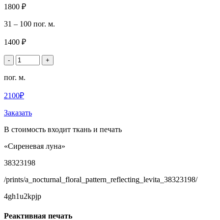
1800 ₽
31 – 100 пог. м.
1400 ₽
-
+
пог. м.
2100₽
Заказать
В стоимость входит ткань и печать
«Сиреневая луна»
38323198
/prints/a_nocturnal_floral_pattern_reflecting_levita_38323198/
4gh1u2kpjp
Реактивная печать