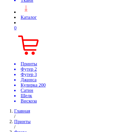
Ткани
Каталог
0
Принты
Футер 2
Футер 3
Джинса
Кулирка 200
Сатин
Шелк
Вискоза
Главная
/
Принты
/