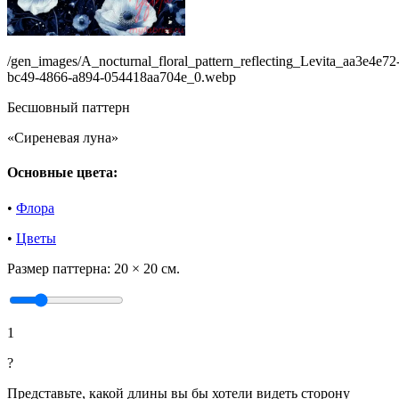
/gen_images/A_nocturnal_floral_pattern_reflecting_Levita_aa3e4e72
bc49-4866-a894-054418aa704e_0.webp
Бесшовный паттерн
«Сиреневая луна»
Основные цвета:
•
Флора
•
Цветы
Размер паттерна:
20 × 20 см.
1
?
Представьте, какой длины вы бы хотели видеть сторону