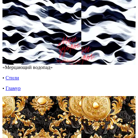
«Мерцающий водопад»
•
Стили
•
Гламур