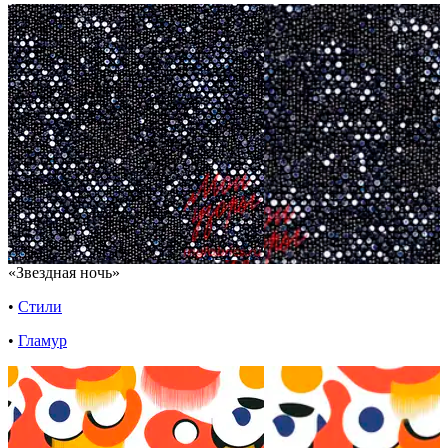
«Звездная ночь»
•
Стили
•
Гламур