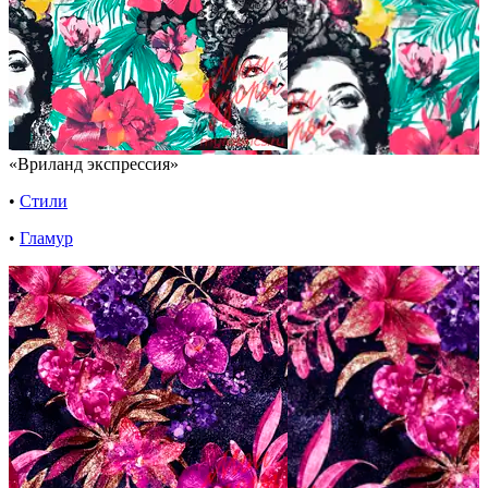
«Вриланд экспрессия»
•
Стили
•
Гламур