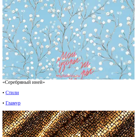
«Серебряный иней»
•
Стили
•
Гламур