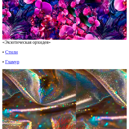
«Экзотическая орхидея»
•
Стили
•
Гламур