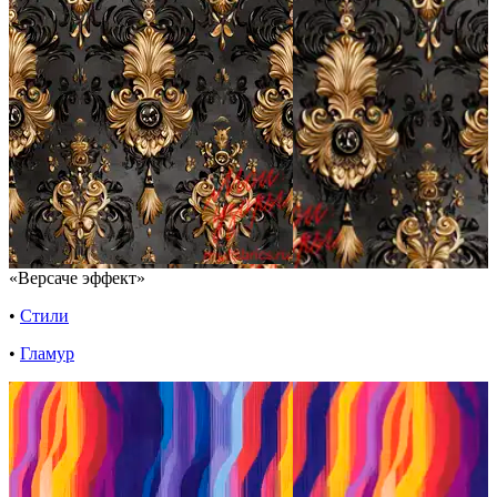
«Версаче эффект»
•
Стили
•
Гламур