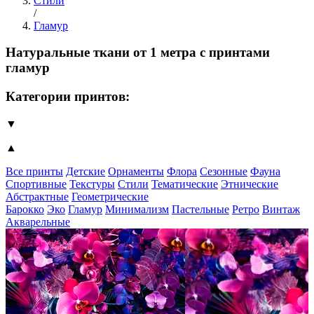
Стили
/
Гламур
Натуральные ткани от 1 метра с принтами
гламур
Категории принтов:
▼
▲
Все принты
Детские
Орнаменты
Флора
Сезонные
Фауна
Спортивные
Текстуры
Стили
Тематические
Этнические
Абстрактные
Геометрические
Барокко
Эко
Гламур
Минимализм
Пастельные
Ретро
Винтаж
Акварельные