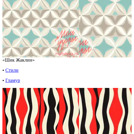
«Шик Жаклин»
•
Стили
•
Гламур