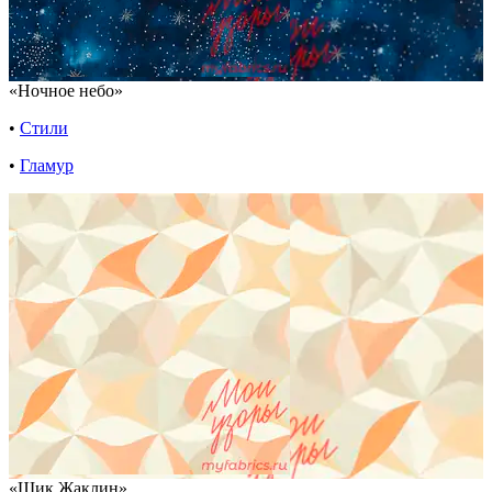
«Ночное небо»
•
Стили
•
Гламур
«Шик Жаклин»