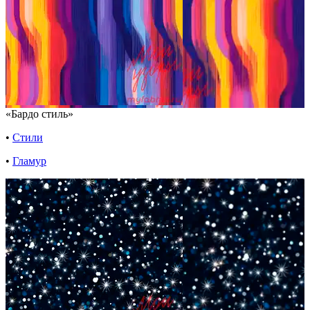
«Бардо стиль»
•
Стили
•
Гламур