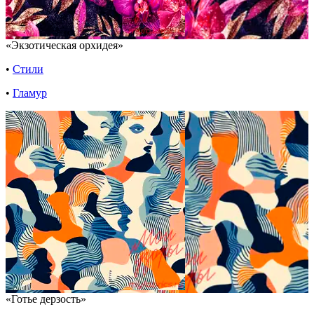
«Экзотическая орхидея»
•
Стили
•
Гламур
«Готье дерзость»