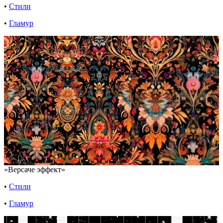
•
Стили
•
Гламур
«Версаче эффект»
•
Стили
•
Гламур