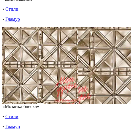
•
Стили
•
Гламур
«Мозаика блеска»
•
Стили
•
Гламур