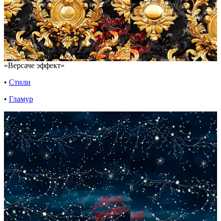
«Версаче эффект»
•
Стили
•
Гламур