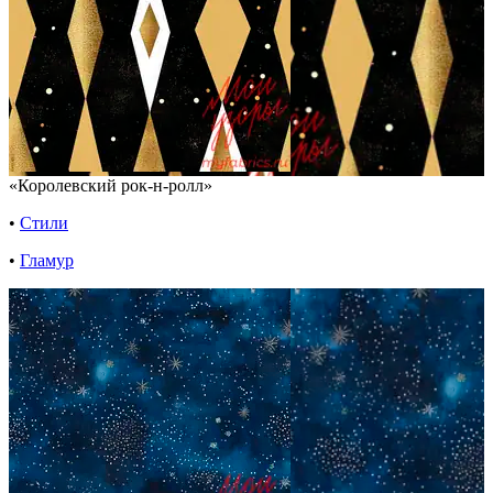
«Королевский рок-н-ролл»
•
Стили
•
Гламур