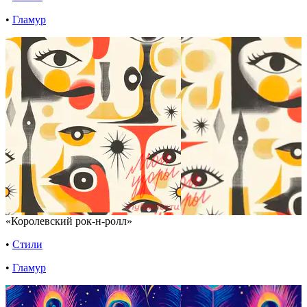
•
Гламур
«Королевский рок-н-ролл»
•
Стили
•
Гламур