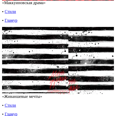
«Маккуиновская драма»
•
Стили
•
Гламур
«Живаншевые мечты»
•
Стили
•
Гламур