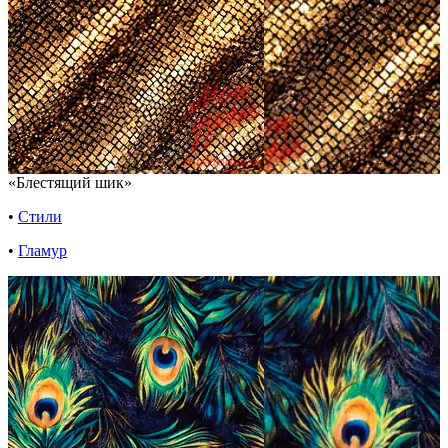
«Блестящий шик»
•
Стили
•
Гламур