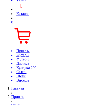
Ткани
Каталог
0
Принты
Футер 2
Футер 3
Джинса
Кулирка 200
Сатин
Шелк
Вискоза
Главная
/
Принты
/