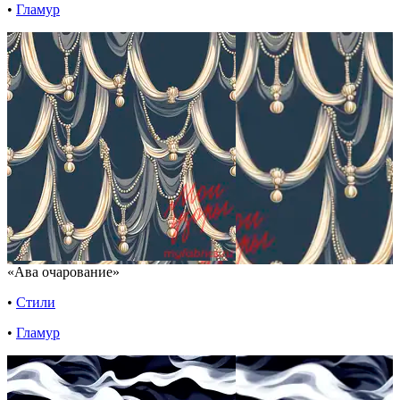
•
Гламур
«Ава очарование»
•
Стили
•
Гламур