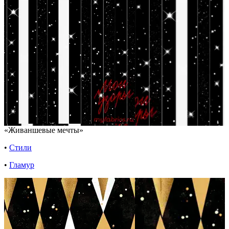
«Живаншевые мечты»
•
Стили
•
Гламур