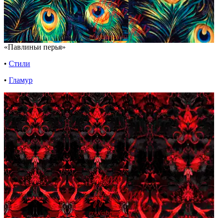
«Павлиньи перья»
•
Стили
•
Гламур