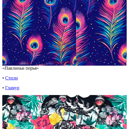
«Павлиньи перья»
•
Стили
•
Гламур