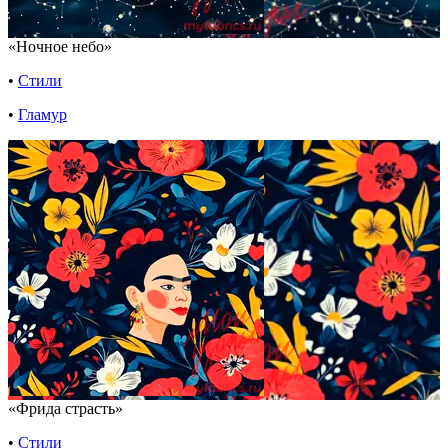
«Ночное небо»
•
Стили
•
Гламур
«Фрида страсть»
•
Стили