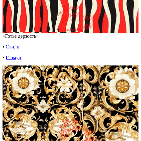
«Готье дерзость»
•
Стили
•
Гламур