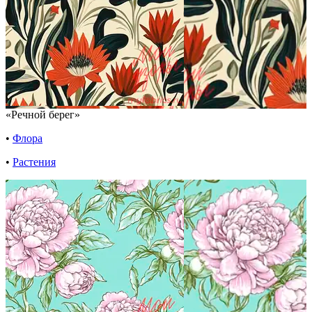
«Речной берег»
•
Флора
•
Растения