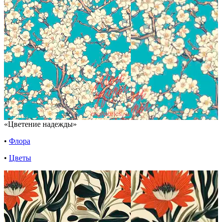
«Цветение надежды»
•
Флора
•
Цветы