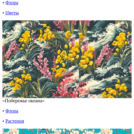
•
Флора
•
Цветы
«Побережье океана»
•
Флора
•
Растения