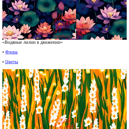
«Водяные лилии в движении»
•
Флора
•
Цветы