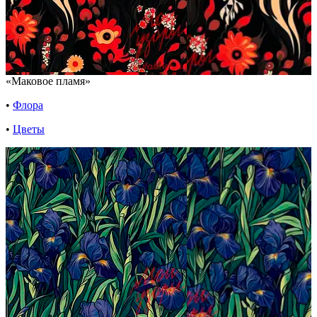
«Маковое пламя»
•
Флора
•
Цветы