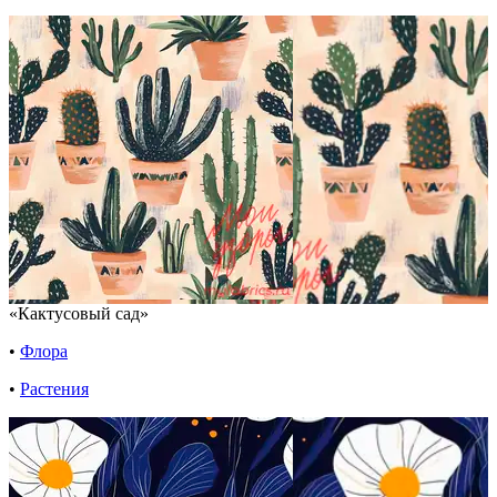
«Кактусовый сад»
•
Флора
•
Растения