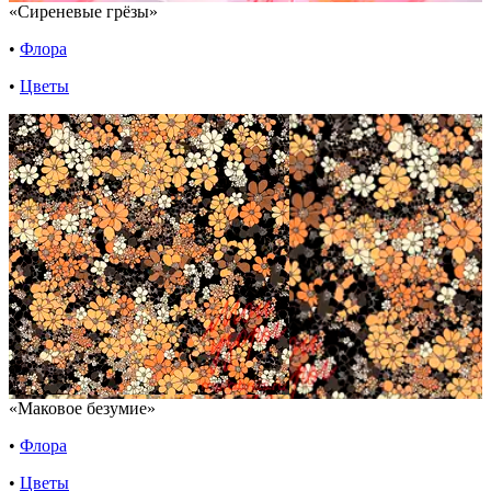
«Сиреневые грёзы»
•
Флора
•
Цветы
«Маковое безумие»
•
Флора
•
Цветы