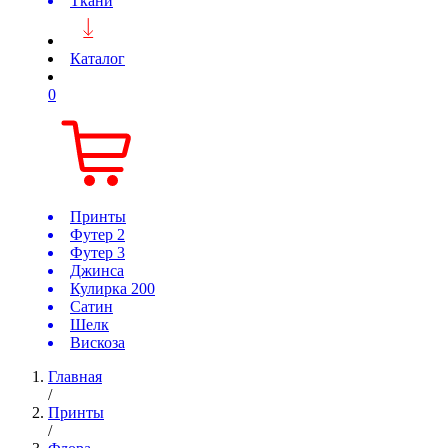
Ткани
Каталог
0
Принты
Футер 2
Футер 3
Джинса
Кулирка 200
Сатин
Шелк
Вискоза
Главная
/
Принты
/