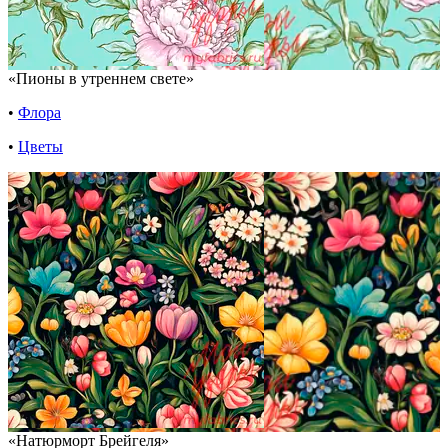
«Пионы в утреннем свете»
•
Флора
•
Цветы
«Натюрморт Брейгеля»