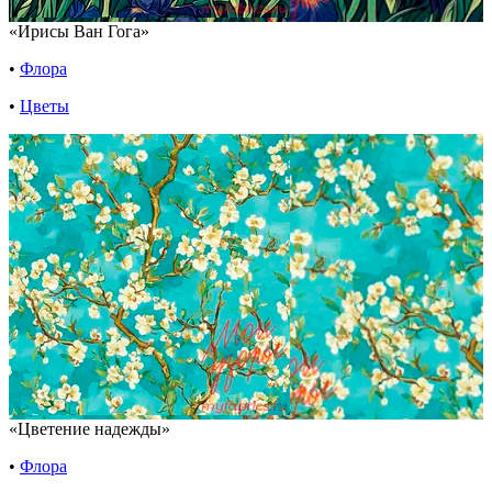
«Ирисы Ван Гога»
•
Флора
•
Цветы
«Цветение надежды»
•
Флора