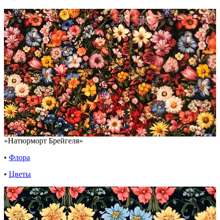
«Натюрморт Брейгеля»
•
Флора
•
Цветы