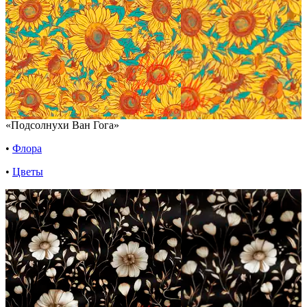
«Подсолнухи Ван Гога»
•
Флора
•
Цветы