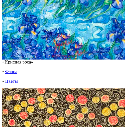
«Ирисная роса»
•
Флора
•
Цветы