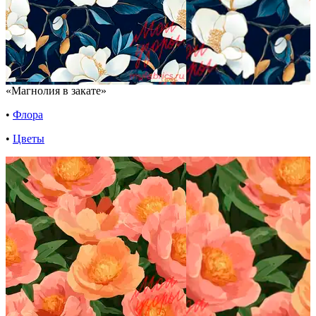
«Магнолия в закате»
•
Флора
•
Цветы