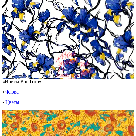
«Ирисы Ван Гога»
•
Флора
•
Цветы