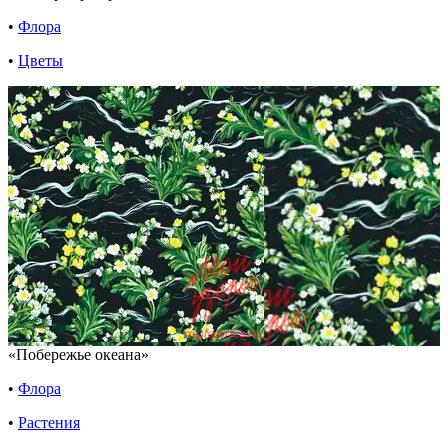
•
Флора
•
Цветы
«Побережье океана»
•
Флора
•
Растения