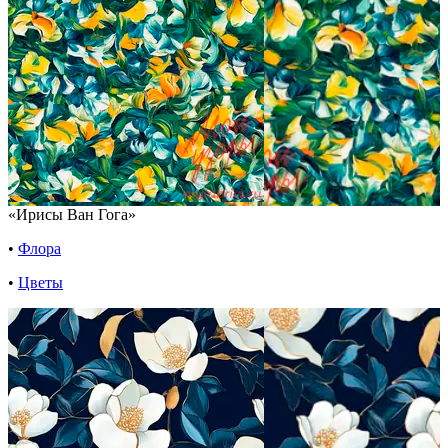
«Ирисы Ван Гога»
•
Флора
•
Цветы