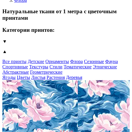
Флора
Натуральные ткани от 1 метра с цветочным
принтами
Категории принтов:
▼
▲
Все принты
Детские
Орнаменты
Флора
Сезонные
Фауна
Спортивные
Текстуры
Стили
Тематические
Этнические
Абстрактные
Геометрические
Ягоды
Цветы
Листья
Растения
Деревья