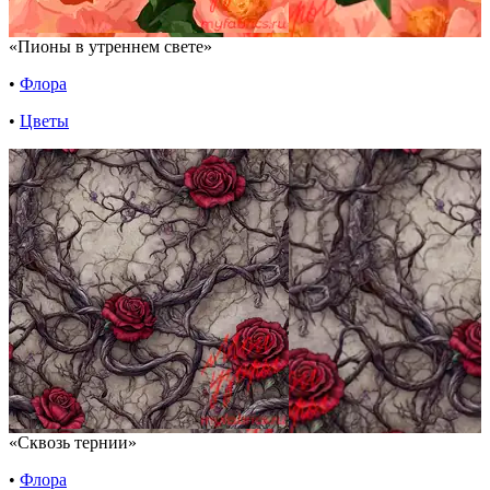
«Пионы в утреннем свете»
•
Флора
•
Цветы
«Сквозь тернии»
•
Флора