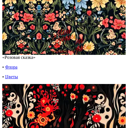
«Розовая сказка»
•
Флора
•
Цветы