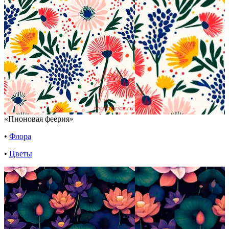
«Пионовая феерия»
•
Флора
•
Цветы