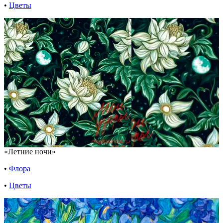
•
Цветы
«Летние ночи»
•
Флора
•
Цветы