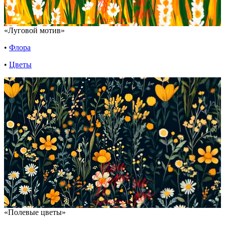
«Луговой мотив»
•
Флора
•
Цветы
«Полевые цветы»